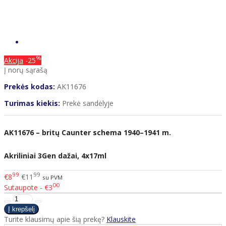
%
Akcija
-25
Į norų sąrašą
Prekės kodas:
AK11676
Turimas kiekis:
Prekė sandėlyje
AK11676 – britų Caunter schema 1940–1941 m.
Akriliniai 3Gen dažai, 4x17ml
99
99
€8
€11
su PVM
00
Sutaupote - €3
Turite klausimų apie šią prekę?
Klauskite