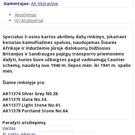
Gamintojas:
AK Interactive
Aprašymas
(0) Atsiliepimai
Specialus 3-osios kartos akrilinių dažų rinkinys, įskaitant
keturias kamufliažines spalvas, naudojamas Šiaurės
Afrikoje ir Viduržemio jūroje dislokuotų Didžiosios
Britanijos ir Sandraugos pajėgų transporto priemonėms
dažyti, kurios buvo užbaigtos pagal vadinamąją Caunter
schemą, naudotą nuo 1940 m. liepos mėn. iki 1941 m. spalio
mėn.
Šiame rinkinyje yra:
AK11374 Silver Grey N0.28.
AK11375 Slate No.34.
AK11377 Light Stone No.61.
AK11378 Portland Stone No.64.
Parašyti atsiliepimą
Vardas:
El. pašto adresas: