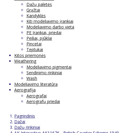
Dažų paletės
Grąžtai
Kandyklės
Kiti modeliavimo įrankiai
Modeliavimo darbo vieta
PE Įrankiai, priedai
Peiliai, pjūklai
Pincetai
Teptukai
Kitos priemonės
Weathering
Modeliavimo pigmentai
Sendinimo rinkiniai
Wash
Modeliavimo literatūra
Aerografija
Aerografai
Aerografų priedai
Pagrindinis
Dažai
Dažų rinkiniai
AK Interactive AK11676 - British Caunter Scheme 1940-