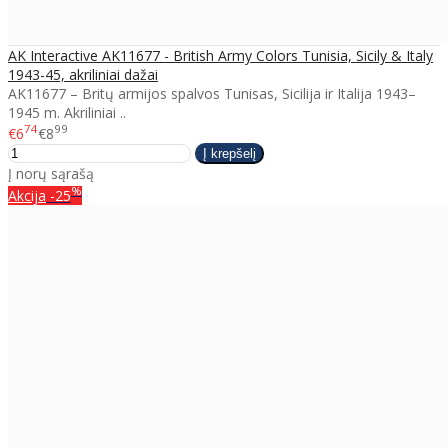
AK Interactive AK11677 - British Army Colors Tunisia, Sicily & Italy
1943-45, akriliniai dažai
AK11677 – Britų armijos spalvos Tunisas, Sicilija ir Italija 1943–
1945 m. Akriliniai ..
74
99
€6
€8
Į norų sąrašą
%
Akcija
-25