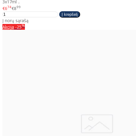
3x17ml ..
74
99
€6
€8
Į norų sąrašą
%
Akcija
-25