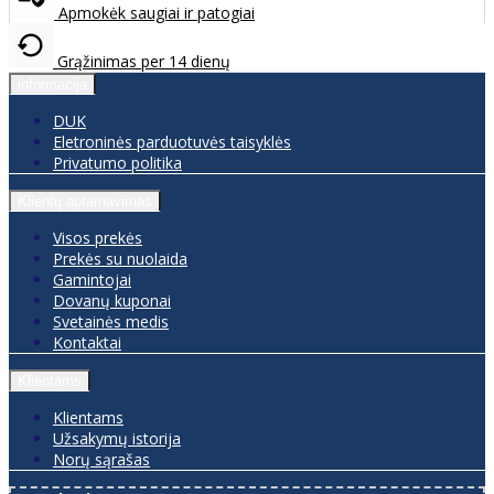
Apmokėk saugiai ir patogiai
Grąžinimas per 14 dienų
informacija
DUK
Eletroninės parduotuvės taisyklės
Privatumo politika
Klientų aptarnavimas
Visos prekės
Prekės su nuolaida
Gamintojai
Dovanų kuponai
Svetainės medis
Kontaktai
Klientams
Klientams
Užsakymų istorija
Norų sąrašas