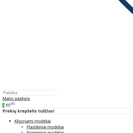
Mano paskyra
00
€0
0
Prekių krepšelis tuščias!
Klijuojami modeliai
Plastikiniai modeliai
Popieriniai modeliai