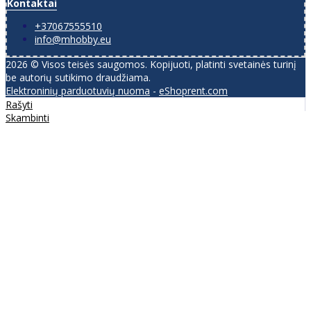
Kontaktai
+37067555510
info@mhobby.eu
2026 © Visos teisės saugomos. Kopijuoti, platinti svetainės turinį
be autorių sutikimo draudžiama.
Elektroninių parduotuvių nuoma
-
eShoprent.com
Rašyti
Skambinti