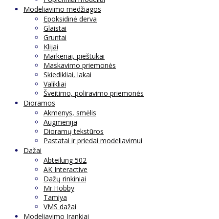
Modeliavimo medžiagos
Epoksidinė derva
Glaistai
Gruntai
Klijai
Markeriai, pieštukai
Maskavimo priemonės
Skiedikliai, lakai
Valikliai
Šveitimo, poliravimo priemonės
Dioramos
Akmenys, smėlis
Augmenija
Dioramų tekstūros
Pastatai ir priedai modeliavimui
Dažai
Abteilung 502
AK Interactive
Dažų rinkiniai
Mr.Hobby
Tamiya
VMS dažai
Modeliavimo Įrankiai