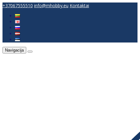
+37067555510
info@mhobby.eu
Kontaktai
Navigacija