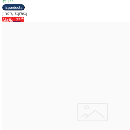
99
€11
Į norų sąrašą
%
Akcija
-25