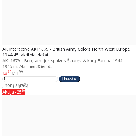
AK Interactive AK11679 - British Army Colors North-West Europe
1944-45, akriliniai dažai
AK11679 - Britų armijos spalvos Šiaurės Vakarų Europa 1944–
1945 m. Akriliniai 3Gen d..
99
99
€8
€11
Į norų sąrašą
%
Akcija
-25