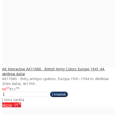
AK Interactive AK11680 - British Army Colors Europe 1941-44,
akriliniai dažai
AK11680 - Britų armijos spalvos, Europa 1941–1944 m. Akriliniai
3Gen dažai, 4x17ml ..
99
99
€8
€11
Į norų sąrašą
%
Akcija
-25