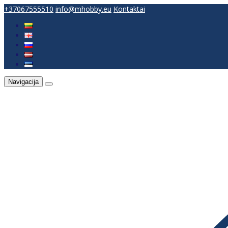
+37067555510
info@mhobby.eu
Kontaktai
Navigacija