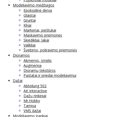
Modeliavimo medžiagos
Epoksidinė derva
Glaistai
Gruntai
Klijai
Markeriai, pieštukai
Maskavimo priemonės
Skiedikliai, lakai
Valikliai
Šveitimo, poliravimo priemonės
Dioramos
Akmenys, smėlis
Augmenija
Dioramų tekstūros
Pastatai ir priedai modeliavimui
Dažai
Abteilung 502
AK Interactive
Dažų rinkiniai
Mr.Hobby
Tamiya
VMS dažai
Modeliavimo Įrankiai