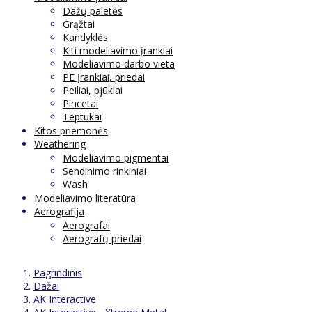
Dažų paletės
Grąžtai
Kandyklės
Kiti modeliavimo įrankiai
Modeliavimo darbo vieta
PE Įrankiai, priedai
Peiliai, pjūklai
Pincetai
Teptukai
Kitos priemonės
Weathering
Modeliavimo pigmentai
Sendinimo rinkiniai
Wash
Modeliavimo literatūra
Aerografija
Aerografai
Aerografų priedai
Pagrindinis
Dažai
AK Interactive