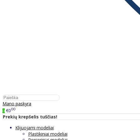
Mano paskyra
00
€0
0
Prekių krepšelis tuščias!
Klijuojami modeliai
Plastikiniai modeliai
Popieriniai modeliai