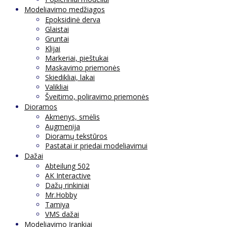
Modeliavimo medžiagos
Epoksidinė derva
Glaistai
Gruntai
Klijai
Markeriai, pieštukai
Maskavimo priemonės
Skiedikliai, lakai
Valikliai
Šveitimo, poliravimo priemonės
Dioramos
Akmenys, smėlis
Augmenija
Dioramų tekstūros
Pastatai ir priedai modeliavimui
Dažai
Abteilung 502
AK Interactive
Dažų rinkiniai
Mr.Hobby
Tamiya
VMS dažai
Modeliavimo Įrankiai