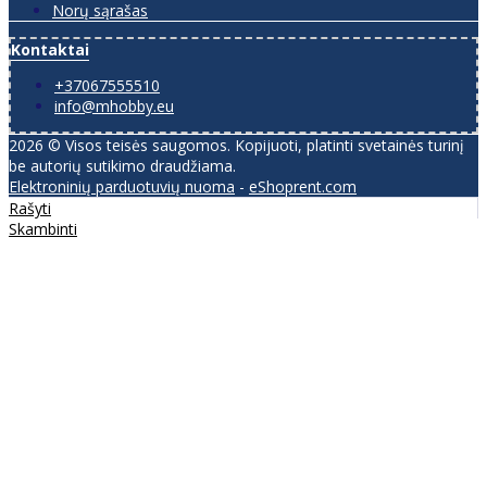
Norų sąrašas
Kontaktai
+37067555510
info@mhobby.eu
2026 © Visos teisės saugomos. Kopijuoti, platinti svetainės turinį
be autorių sutikimo draudžiama.
Elektroninių parduotuvių nuoma
-
eShoprent.com
Rašyti
Skambinti