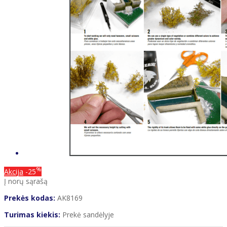
%
Akcija
-25
Į norų sąrašą
Prekės kodas:
AK8169
Turimas kiekis:
Prekė sandėlyje