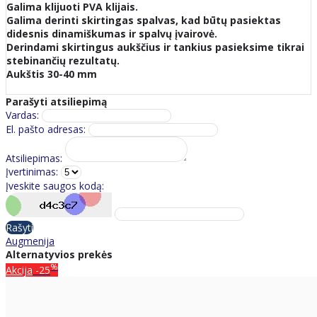
Galima klijuoti PVA klijais.
Galima derinti skirtingas spalvas, kad būtų pasiektas
didesnis dinamiškumas ir spalvų įvairovė.
Derindami skirtingus aukščius ir tankius pasieksime tikrai
stebinančių rezultatų.
Aukštis 30-40 mm
Parašyti atsiliepimą
Vardas:
El. pašto adresas:
Atsiliepimas:
Įvertinimas:
Įveskite saugos kodą:
Rašyti
Augmenija
Alternatyvios prekės
%
Akcija
-25