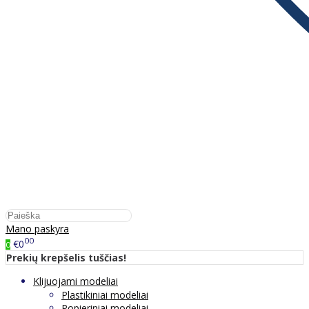
Mano paskyra
00
€0
0
Prekių krepšelis tuščias!
Klijuojami modeliai
Plastikiniai modeliai
Popieriniai modeliai