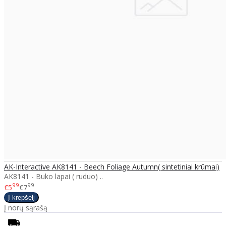
AK-Interactive AK8141 - Beech Foliage Autumn( sintetiniai krūmai)
AK8141 - Buko lapai ( ruduo) ..
99
99
€5
€7
Į norų sąrašą