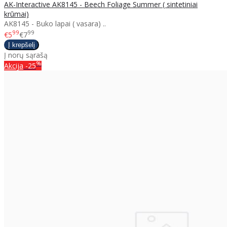
AK-Interactive AK8145 - Beech Foliage Summer ( sintetiniai
krūmai)
AK8145 - Buko lapai ( vasara) ..
99
99
€5
€7
Į norų sąrašą
%
Akcija
-25