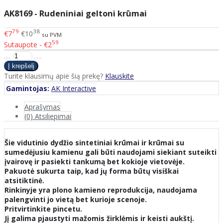
AK8169 - Rudeniniai geltoni krūmai
79
38
€7
€10
su PVM
59
Sutaupote - €2
Turite klausimų apie šią prekę?
Klauskite
Gamintojas:
AK Interactive
Aprašymas
(0) Atsiliepimai
Šie vidutinio dydžio sintetiniai krūmai ir krūmai su
sumedėjusiu kamienu gali būti naudojami siekiant suteikti
įvairovę ir pasiekti tankumą bet kokioje vietovėje.
Pakuotė sukurta taip, kad jų forma būtų visiškai
atsitiktinė.
Rinkinyje yra plono kamieno reprodukcija, naudojama
palengvinti jo vietą bet kurioje scenoje.
Pritvirtinkite pincetu.
Jį galima pjaustyti mažomis žirklėmis ir keisti aukštį.