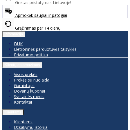
Greitas pristatymas Lietuvoje!
Apmokėk saugiai ir patogiai
Grąžinimas per 14 dienų
informacija
DUK
Eletroninės parduotuvės taisyklės
Privatumo politika
Klientų aptarnavimas
Visos prekės
Prekės su nuolaida
Gamintojai
Dovanų kuponai
Svetainės medis
Kontaktai
Klientams
Klientams
Užsakymų istorija