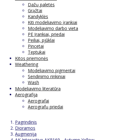
Dažų paletės
Grąžtai
Kandyklės
Kiti modeliavimo įrankiai
Modeliavimo darbo vieta
PE Įrankiai, priedai
Peiliai, pjūklai
Pincetai
Teptukai
Kitos priemonės
Weathering
Modeliavimo pigmentai
Sendinimo rinkiniai
Wash
Modeliavimo literatūra
Aerografija
Aerografai
Aerografų priedai
Pagrindinis
Dioramos
Augmenija
AK Interactive AK8169 - Autumn Yellow