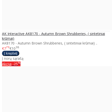
AK Interactive AK8170 - Autumn Brown Shrubberies, ( sintetiniai
krūmai)
AK8170 - Autumn Brown Shrubberies, ( sintetiniai krūmai) ..
79
38
€7
€10
Į norų sąrašą
%
Akcija
-25