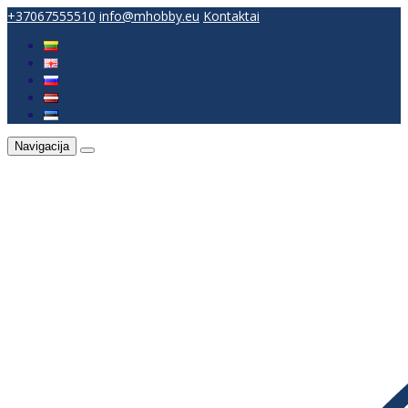
+37067555510
info@mhobby.eu
Kontaktai
Navigacija