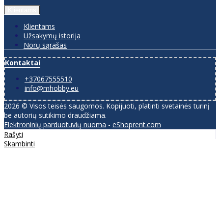
Klientams
Klientams
Užsakymų istorija
Norų sąrašas
Kontaktai
+37067555510
info@mhobby.eu
2026 © Visos teisės saugomos. Kopijuoti, platinti svetainės turinį
be autorių sutikimo draudžiama.
Elektroninių parduotuvių nuoma
-
eShoprent.com
Rašyti
Skambinti