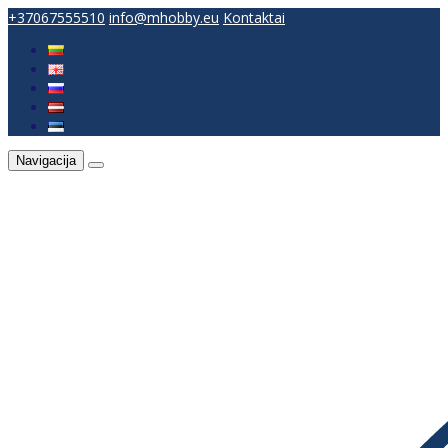
+37067555510
info@mhobby.eu
Kontaktai
Navigacija