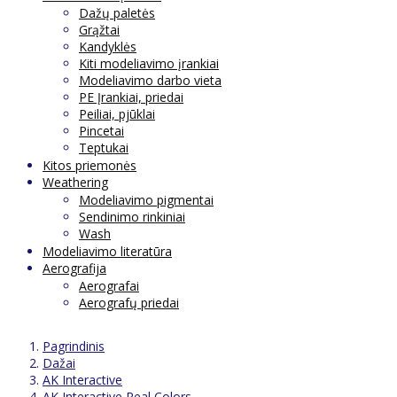
Dažų paletės
Grąžtai
Kandyklės
Kiti modeliavimo įrankiai
Modeliavimo darbo vieta
PE Įrankiai, priedai
Peiliai, pjūklai
Pincetai
Teptukai
Kitos priemonės
Weathering
Modeliavimo pigmentai
Sendinimo rinkiniai
Wash
Modeliavimo literatūra
Aerografija
Aerografai
Aerografų priedai
Pagrindinis
Dažai
AK Interactive
AK Interactive Real Colors