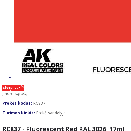
%
Akcija
-25
Į norų sąrašą
Prekės kodas:
RC837
Turimas kiekis:
Prekė sandėlyje
RC837 - Fluorescent Red RAL 3026, 17ml