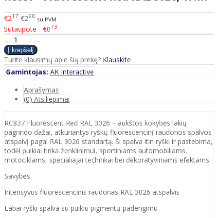
17
90
€2
€2
su PVM
73
Sutaupote - €0
Turite klausimų apie šią prekę?
Klauskite
Gamintojas:
AK Interactive
Aprašymas
(0) Atsiliepimai
RC837 Fluorescent Red RAL 3026 – aukštos kokybės lakių
pagrindo dažai, atkuriantys ryškų fluorescencinį raudonos spalvos
atspalvį pagal RAL 3026 standartą. Ši spalva itin ryški ir pastebima,
todėl puikiai tinka ženklinimui, sportiniams automobiliams,
motociklams, specialiajai technikai bei dekoratyviniams efektams.
Savybės:
Intensyvus fluorescencinis raudonas RAL 3026 atspalvis
Labai ryški spalva su puikiu pigmentų padengimu