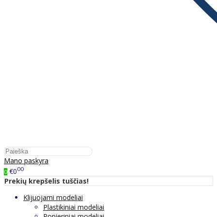
Mano paskyra
00
€0
0
Prekių krepšelis tuščias!
Klijuojami modeliai
Plastikiniai modeliai
Popieriniai modeliai