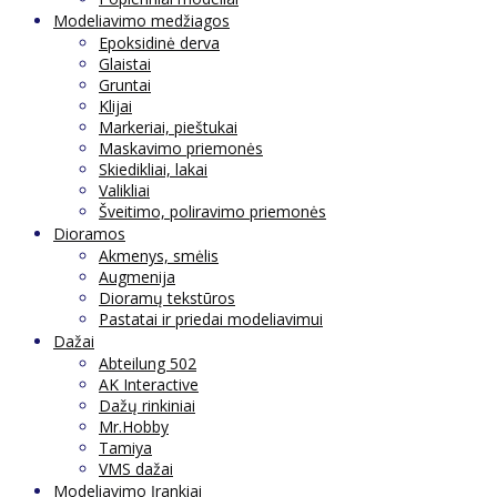
Modeliavimo medžiagos
Epoksidinė derva
Glaistai
Gruntai
Klijai
Markeriai, pieštukai
Maskavimo priemonės
Skiedikliai, lakai
Valikliai
Šveitimo, poliravimo priemonės
Dioramos
Akmenys, smėlis
Augmenija
Dioramų tekstūros
Pastatai ir priedai modeliavimui
Dažai
Abteilung 502
AK Interactive
Dažų rinkiniai
Mr.Hobby
Tamiya
VMS dažai
Modeliavimo Įrankiai