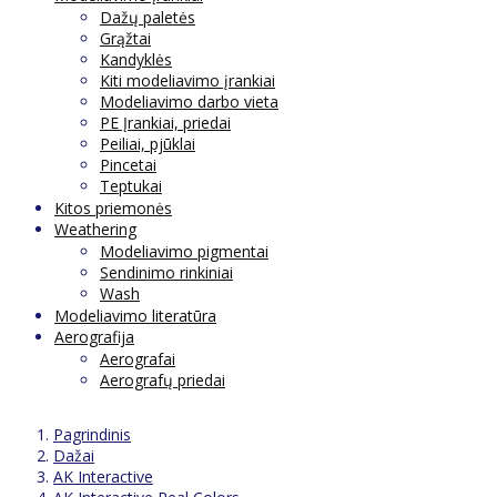
Dažų paletės
Grąžtai
Kandyklės
Kiti modeliavimo įrankiai
Modeliavimo darbo vieta
PE Įrankiai, priedai
Peiliai, pjūklai
Pincetai
Teptukai
Kitos priemonės
Weathering
Modeliavimo pigmentai
Sendinimo rinkiniai
Wash
Modeliavimo literatūra
Aerografija
Aerografai
Aerografų priedai
Pagrindinis
Dažai
AK Interactive