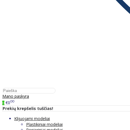
Mano paskyra
00
€0
0
Prekių krepšelis tuščias!
Klijuojami modeliai
Plastikiniai modeliai
Popieriniai modeliai