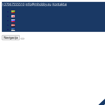
+37067555510
info@mhobby.eu
Kontaktai
Navigacija