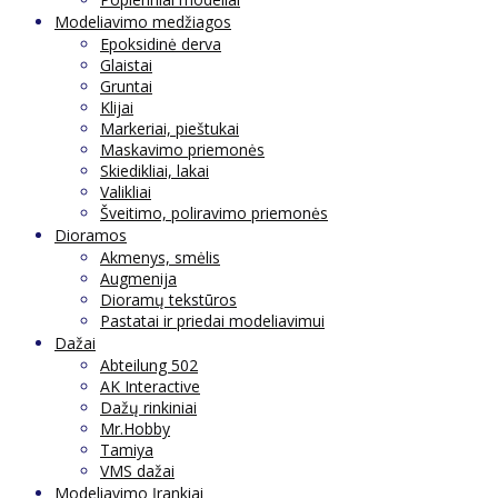
Modeliavimo medžiagos
Epoksidinė derva
Glaistai
Gruntai
Klijai
Markeriai, pieštukai
Maskavimo priemonės
Skiedikliai, lakai
Valikliai
Šveitimo, poliravimo priemonės
Dioramos
Akmenys, smėlis
Augmenija
Dioramų tekstūros
Pastatai ir priedai modeliavimui
Dažai
Abteilung 502
AK Interactive
Dažų rinkiniai
Mr.Hobby
Tamiya
VMS dažai
Modeliavimo Įrankiai