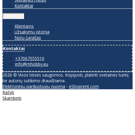
Kontaktai
Klientams
Klientams
Užsakymų istorija
Norų sąrašas
Kontaktai
+37067555510
info@mhobby.eu
2026 © Visos teisės saugomos. Kopijuoti, platinti svetainės turinį
be autorių sutikimo draudžiama.
Elektroninių parduotuvių nuoma
-
eShoprent.com
Rašyti
Skambinti