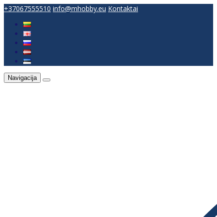
+37067555510
info@mhobby.eu
Kontaktai
Navigacija