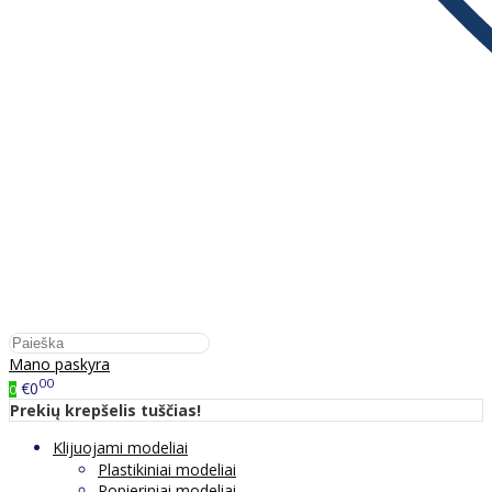
Mano paskyra
00
€0
0
Prekių krepšelis tuščias!
Klijuojami modeliai
Plastikiniai modeliai
Popieriniai modeliai