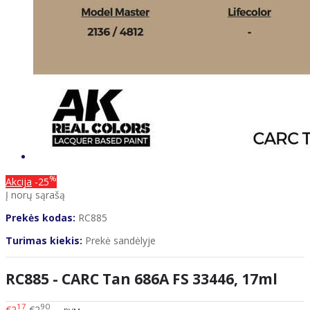
%
Akcija
-25
Į norų sąrašą
Prekės kodas:
RC885
Turimas kiekis:
Prekė sandėlyje
RC885 - CARC Tan 686A FS 33446, 17ml
17
90
€2
€2