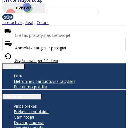
Įveskite saugos kodą:
Rašyti
Interactive
,
Real
,
Colors
Greitas pristatymas Lietuvoje!
Apmokėk saugiai ir patogiai
Grąžinimas per 14 dienų
informacija
DUK
Eletroninės parduotuvės taisyklės
Privatumo politika
Klientų aptarnavimas
Visos prekės
Prekės su nuolaida
Gamintojai
Dovanų kuponai
Svetainės medis