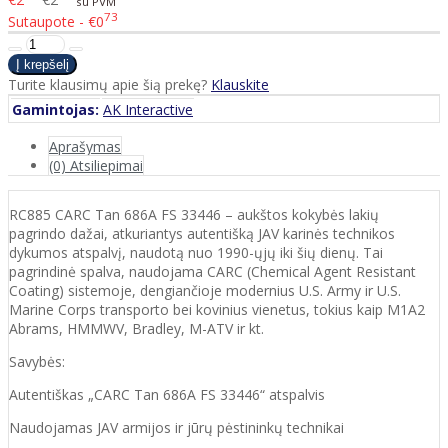
su PVM
73
Sutaupote - €0
Turite klausimų apie šią prekę?
Klauskite
Gamintojas:
AK Interactive
Aprašymas
(0) Atsiliepimai
RC885 CARC Tan 686A FS 33446 – aukštos kokybės lakių
pagrindo dažai, atkuriantys autentišką JAV karinės technikos
dykumos atspalvį, naudotą nuo 1990-ųjų iki šių dienų. Tai
pagrindinė spalva, naudojama CARC (Chemical Agent Resistant
Coating) sistemoje, dengiančioje modernius U.S. Army ir U.S.
Marine Corps transporto bei kovinius vienetus, tokius kaip M1A2
Abrams, HMMWV, Bradley, M-ATV ir kt.
Savybės:
Autentiškas „CARC Tan 686A FS 33446“ atspalvis
Naudojamas JAV armijos ir jūrų pėstininkų technikai