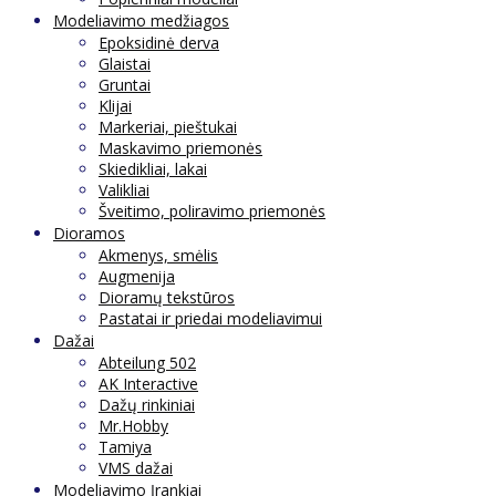
Modeliavimo medžiagos
Epoksidinė derva
Glaistai
Gruntai
Klijai
Markeriai, pieštukai
Maskavimo priemonės
Skiedikliai, lakai
Valikliai
Šveitimo, poliravimo priemonės
Dioramos
Akmenys, smėlis
Augmenija
Dioramų tekstūros
Pastatai ir priedai modeliavimui
Dažai
Abteilung 502
AK Interactive
Dažų rinkiniai
Mr.Hobby
Tamiya
VMS dažai
Modeliavimo Įrankiai