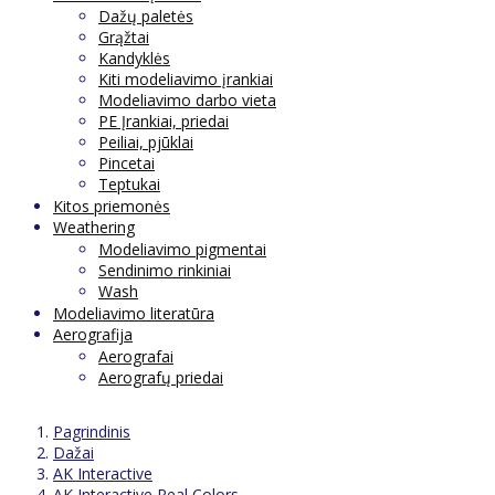
Dažų paletės
Grąžtai
Kandyklės
Kiti modeliavimo įrankiai
Modeliavimo darbo vieta
PE Įrankiai, priedai
Peiliai, pjūklai
Pincetai
Teptukai
Kitos priemonės
Weathering
Modeliavimo pigmentai
Sendinimo rinkiniai
Wash
Modeliavimo literatūra
Aerografija
Aerografai
Aerografų priedai
Pagrindinis
Dažai
AK Interactive
AK Interactive Real Colors