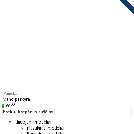
Mano paskyra
00
€0
0
Prekių krepšelis tuščias!
Klijuojami modeliai
Plastikiniai modeliai
Popieriniai modeliai