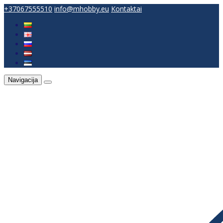
+37067555510
info@mhobby.eu
Kontaktai
Navigacija