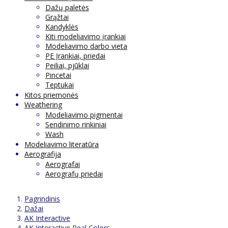
Dažų paletės
Grąžtai
Kandyklės
Kiti modeliavimo įrankiai
Modeliavimo darbo vieta
PE Įrankiai, priedai
Peiliai, pjūklai
Pincetai
Teptukai
Kitos priemonės
Weathering
Modeliavimo pigmentai
Sendinimo rinkiniai
Wash
Modeliavimo literatūra
Aerografija
Aerografai
Aerografų priedai
Pagrindinis
Dažai
AK Interactive
AK Interactive Real Colors