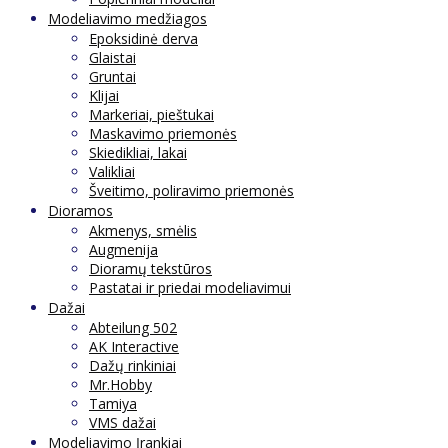
Modeliavimo medžiagos
Epoksidinė derva
Glaistai
Gruntai
Klijai
Markeriai, pieštukai
Maskavimo priemonės
Skiedikliai, lakai
Valikliai
Šveitimo, poliravimo priemonės
Dioramos
Akmenys, smėlis
Augmenija
Dioramų tekstūros
Pastatai ir priedai modeliavimui
Dažai
Abteilung 502
AK Interactive
Dažų rinkiniai
Mr.Hobby
Tamiya
VMS dažai
Modeliavimo Įrankiai