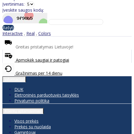
Įvertinimas:
Įveskite saugos kodą:
Rašyti
Interactive
,
Real
,
Colors
Greitas pristatymas Lietuvoje!
Apmokėk saugiai ir patogiai
Grąžinimas per 14 dienų
informacija
DUK
Eletroninės parduotuvės taisyklės
Privatumo politika
Klientų aptarnavimas
Visos prekės
Prekės su nuolaida
Gamintojai