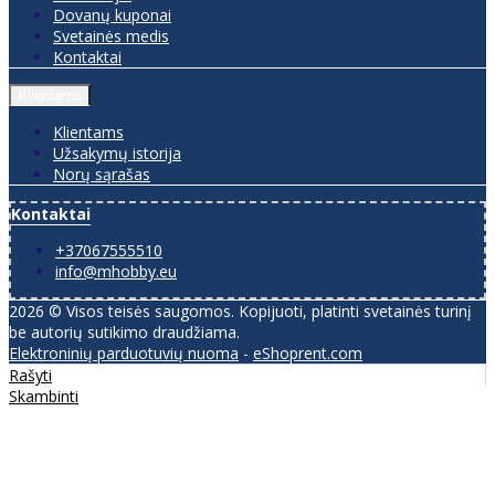
Dovanų kuponai
Svetainės medis
Kontaktai
Klientams
Klientams
Užsakymų istorija
Norų sąrašas
Kontaktai
+37067555510
info@mhobby.eu
2026 © Visos teisės saugomos. Kopijuoti, platinti svetainės turinį
be autorių sutikimo draudžiama.
Elektroninių parduotuvių nuoma
-
eShoprent.com
Rašyti
Skambinti