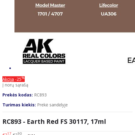
%
Akcija
-25
Į norų sąrašą
Prekės kodas:
RC893
Turimas kiekis:
Prekė sandėlyje
RC893 - Earth Red FS 30117, 17ml
17
90
€2
€2