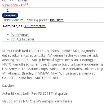
su PVM
73
Sutaupote - €0
Turite klausimų apie šią prekę?
Klauskite
Gamintojas:
AK Interactive
Aprašymas
(0) Atsiliepimai
RC893 Earth Red FS 30117 – aukštos kokybės lakių pagrindo
dažai, atkuriantys autentišką JAV karinės technikos rausvai rudą
atspalvį, naudotą CARC (Chemical Agent Resistant Coating) ir
NATO kamufliažo schemose. Ši spalva buvo taikoma moderniems
U.S. Army ir U.S. Marine Corps transporto vienetams, tokiems kaip
M1 Abrams, Bradley, HMMWV, M-ATV, ir dažnai derinama su
CARC Tan 686A bei CARC Green 383.
Savybės:
Autentiškas „Earth Red FS 30117“ atspalvis
Naudojamas NATO ir JAV armijos kamufliažui