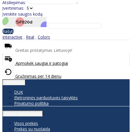
Atsiliepimas:
Įvertinimas:
Įveskite saugos kodą:
Rašyti
Interactive
,
Real
,
Colors
Greitas pristatymas Lietuvoje!
Apmokėk saugiai ir patogiai
Grąžinimas per 14 dienų
informacija
DUK
Eletroninės parduotuvės taisyklės
Privatumo politika
Klientų aptarnavimas
Visos prekės
Prekės su nuolaida