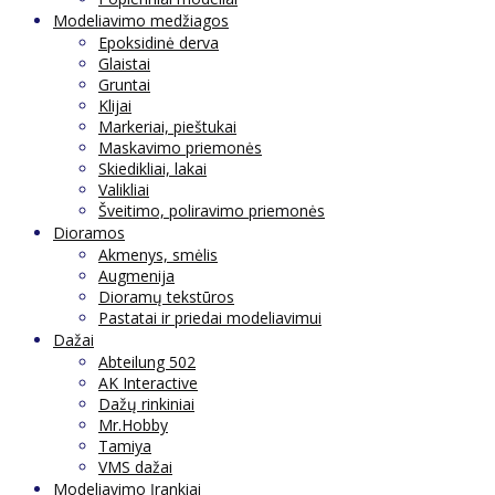
Modeliavimo medžiagos
Epoksidinė derva
Glaistai
Gruntai
Klijai
Markeriai, pieštukai
Maskavimo priemonės
Skiedikliai, lakai
Valikliai
Šveitimo, poliravimo priemonės
Dioramos
Akmenys, smėlis
Augmenija
Dioramų tekstūros
Pastatai ir priedai modeliavimui
Dažai
Abteilung 502
AK Interactive
Dažų rinkiniai
Mr.Hobby
Tamiya
VMS dažai
Modeliavimo Įrankiai