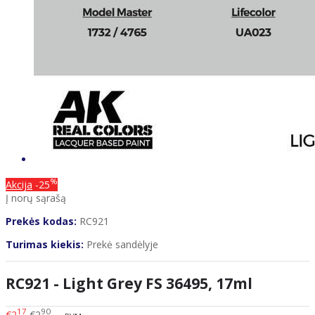
%
Akcija
-25
Į norų sąrašą
Prekės kodas:
RC921
Turimas kiekis:
Prekė sandėlyje
RC921 - Light Grey FS 36495, 17ml
17
90
€2
€2