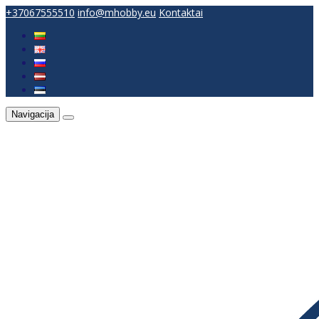
+37067555510
info@mhobby.eu
Kontaktai
Navigacija