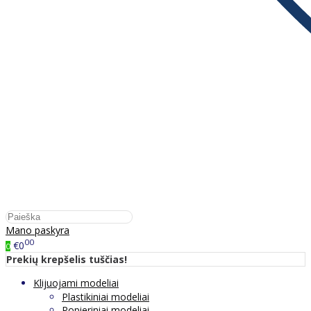
Mano paskyra
00
€0
0
Prekių krepšelis tuščias!
Klijuojami modeliai
Plastikiniai modeliai
Popieriniai modeliai