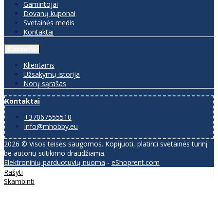
Gamintojai
Dovanų kuponai
Svetainės medis
Kontaktai
Klientams
Klientams
Užsakymų istorija
Norų sąrašas
Kontaktai
+37067555510
info@mhobby.eu
2026 © Visos teisės saugomos. Kopijuoti, platinti svetainės turinį
be autorių sutikimo draudžiama.
Elektroninių parduotuvių nuoma
-
eShoprent.com
Rašyti
Skambinti