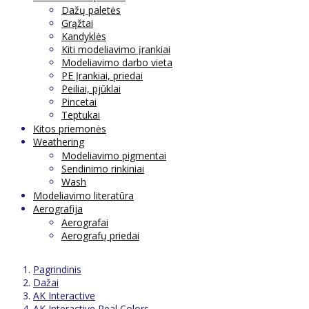
Dažų paletės
Grąžtai
Kandyklės
Kiti modeliavimo įrankiai
Modeliavimo darbo vieta
PE Įrankiai, priedai
Peiliai, pjūklai
Pincetai
Teptukai
Kitos priemonės
Weathering
Modeliavimo pigmentai
Sendinimo rinkiniai
Wash
Modeliavimo literatūra
Aerografija
Aerografai
Aerografų priedai
Pagrindinis
Dažai
AK Interactive
AK Interactive Real Colors