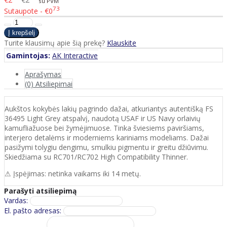
su PVM
73
Sutaupote - €0
Turite klausimų apie šią prekę?
Klauskite
Gamintojas:
AK Interactive
Aprašymas
(0) Atsiliepimai
Aukštos kokybės lakių pagrindo dažai, atkuriantys autentišką FS
36495 Light Grey atspalvį, naudotą USAF ir US Navy orlaivių
kamufliažuose bei žymėjimuose. Tinka šviesiems paviršiams,
interjero detalėms ir moderniems kariniams modeliams. Dažai
pasižymi tolygiu dengimu, smulkiu pigmentu ir greitu džiūvimu.
Skiedžiama su RC701/RC702 High Compatibility Thinner.
⚠ Įspėjimas: netinka vaikams iki 14 metų.
Parašyti atsiliepimą
Vardas:
El. pašto adresas: