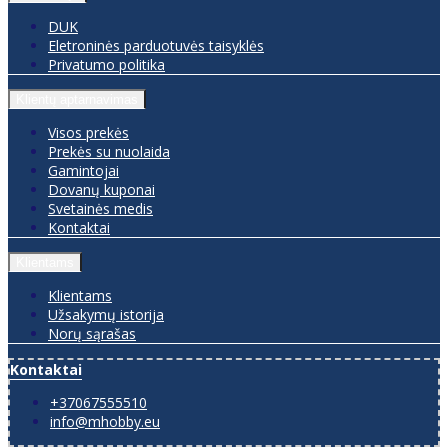
DUK
Eletroninės parduotuvės taisyklės
Privatumo politika
Klientų aptarnavimas
Visos prekės
Prekės su nuolaida
Gamintojai
Dovanų kuponai
Svetainės medis
Kontaktai
Klientams
Klientams
Užsakymų istorija
Norų sąrašas
Kontaktai
+37067555510
info@mhobby.eu