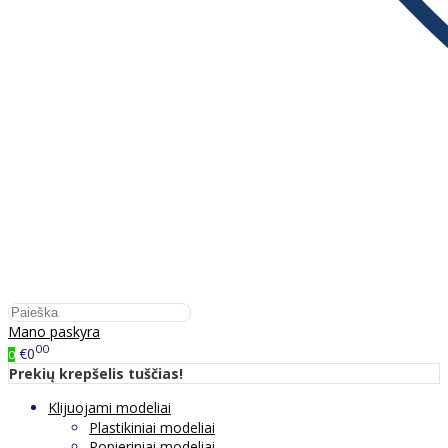
Mano paskyra
00
€0
0
Prekių krepšelis tuščias!
Klijuojami modeliai
Plastikiniai modeliai
Popieriniai modeliai