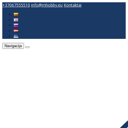
+37067555510
info@mhobby.eu
Kontaktai
Navigacija