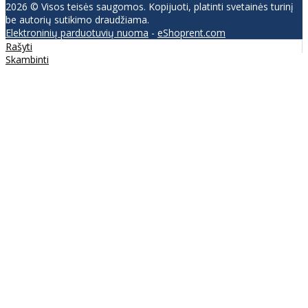
2026 © Visos teisės saugomos. Kopijuoti, platinti svetainės turinį
be autorių sutikimo draudžiama.
Elektroninių parduotuvių nuoma
-
eShoprent.com
Rašyti
Skambinti