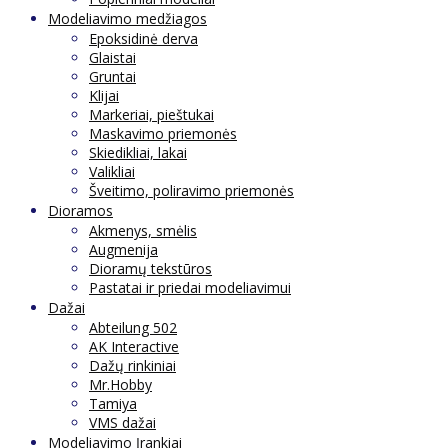
Modeliavimo medžiagos
Epoksidinė derva
Glaistai
Gruntai
Klijai
Markeriai, pieštukai
Maskavimo priemonės
Skiedikliai, lakai
Valikliai
Šveitimo, poliravimo priemonės
Dioramos
Akmenys, smėlis
Augmenija
Dioramų tekstūros
Pastatai ir priedai modeliavimui
Dažai
Abteilung 502
AK Interactive
Dažų rinkiniai
Mr.Hobby
Tamiya
VMS dažai
Modeliavimo Įrankiai