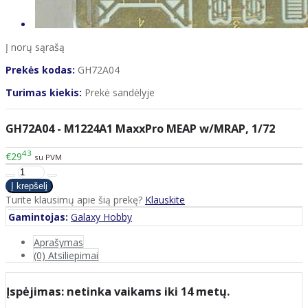
Į norų sąrašą
Prekės kodas:
GH72A04
Turimas kiekis:
Prekė sandėlyje
GH72A04 - M1224A1 MaxxPro MEAP w/MRAP, 1/72
43
€29
su PVM
Turite klausimų apie šią prekę?
Klauskite
Gamintojas:
Galaxy Hobby
Aprašymas
(0) Atsiliepimai
Įspėjimas: netinka vaikams iki 14 metų.