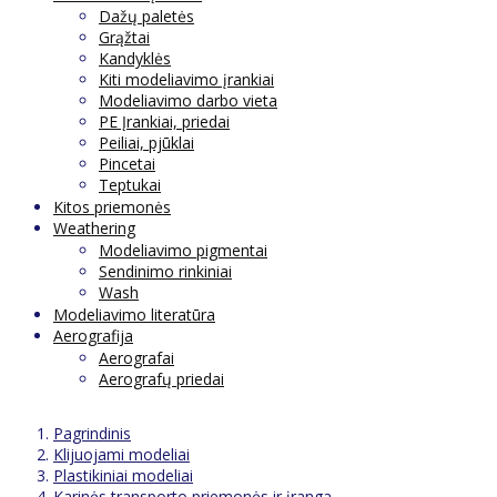
Dažų paletės
Grąžtai
Kandyklės
Kiti modeliavimo įrankiai
Modeliavimo darbo vieta
PE Įrankiai, priedai
Peiliai, pjūklai
Pincetai
Teptukai
Kitos priemonės
Weathering
Modeliavimo pigmentai
Sendinimo rinkiniai
Wash
Modeliavimo literatūra
Aerografija
Aerografai
Aerografų priedai
Pagrindinis
Klijuojami modeliai
Plastikiniai modeliai
Karinės transporto priemonės ir įranga