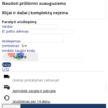
Naudoti prižiūrint suaugusiems
Klijai ir dažai į komplektą neįeina
Parašyti atsiliepimą
Vardas:
El. pašto adresas:
Atsiliepimas:
Įvertinimas:
Įveskite saugos kodą:
Rašyti
1/72
Greitas pristatymas Lietuvoje!
Apmokėk saugiai ir patogiai
Grąžinimas per 14 dienų
informacija