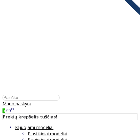
Mano paskyra
00
€0
0
Prekių krepšelis tuščias!
Klijuojami modeliai
Plastikiniai modeliai
Popieriniai modeliai