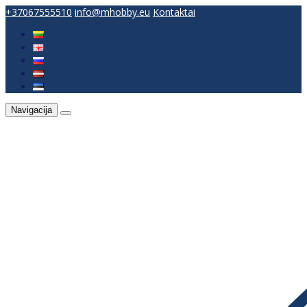
+37067555510
info@mhobby.eu
Kontaktai
Navigacija