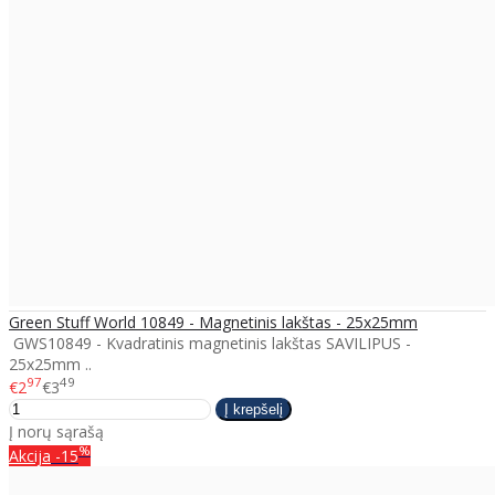
Green Stuff World 10849 - Magnetinis lakštas - 25x25mm
GWS10849 - Kvadratinis magnetinis lakštas SAVILIPUS -
25x25mm ..
97
49
€2
€3
Į norų sąrašą
%
Akcija
-15