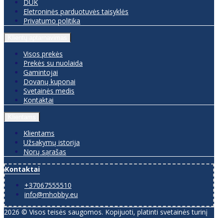
DUK
Eletroninės parduotuvės taisyklės
Privatumo politika
Klientų aptarnavimas
Visos prekės
Prekės su nuolaida
Gamintojai
Dovanų kuponai
Svetainės medis
Kontaktai
Klientams
Klientams
Užsakymų istorija
Norų sąrašas
Kontaktai
+37067555510
info@mhobby.eu
2026 © Visos teisės saugomos. Kopijuoti, platinti svetainės turinį