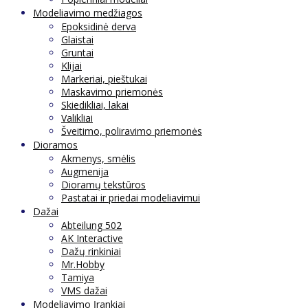
Modeliavimo medžiagos
Epoksidinė derva
Glaistai
Gruntai
Klijai
Markeriai, pieštukai
Maskavimo priemonės
Skiedikliai, lakai
Valikliai
Šveitimo, poliravimo priemonės
Dioramos
Akmenys, smėlis
Augmenija
Dioramų tekstūros
Pastatai ir priedai modeliavimui
Dažai
Abteilung 502
AK Interactive
Dažų rinkiniai
Mr.Hobby
Tamiya
VMS dažai
Modeliavimo Įrankiai