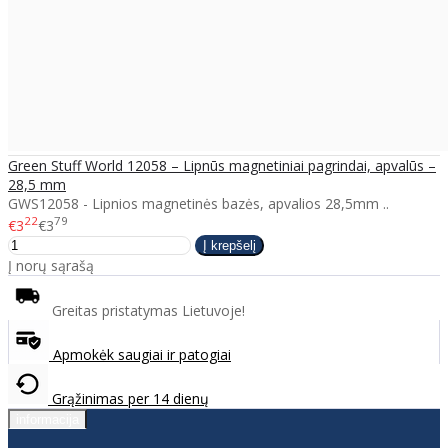
Green Stuff World 12058 – Lipnūs magnetiniai pagrindai, apvalūs –
28,5 mm
GWS12058 - Lipnios magnetinės bazės, apvalios 28,5mm ..
22
79
€3
€3
Į norų sąrašą
Greitas pristatymas Lietuvoje!
Apmokėk saugiai ir patogiai
Grąžinimas per 14 dienų
informacija