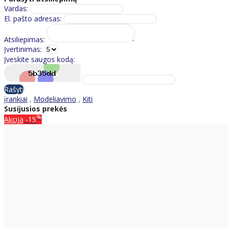
Vardas:
El. pašto adresas:
Atsiliepimas:
Įvertinimas:
Įveskite saugos kodą:
Rašyti
įrankiai
,
Modeliavimo
,
Kiti
Susijusios prekės
%
Akcija
-15