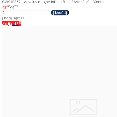
GWS10862 - Apvalus magnetinis lakštas, SAVILIPUS - 30mm ..
60
23
€3
€4
Į norų sąrašą
%
Akcija
-15