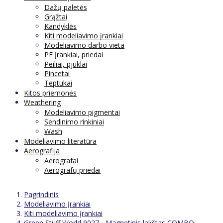
Dažų paletės
Grąžtai
Kandyklės
Kiti modeliavimo įrankiai
Modeliavimo darbo vieta
PE Įrankiai, priedai
Peiliai, pjūklai
Pincetai
Teptukai
Kitos priemonės
Weathering
Modeliavimo pigmentai
Sendinimo rinkiniai
Wash
Modeliavimo literatūra
Aerografija
Aerografai
Aerografų priedai
Pagrindinis
Modeliavimo Įrankiai
Kiti modeliavimo įrankiai
Green Stuff World 9027 - Magnetinis lakštas COMBO