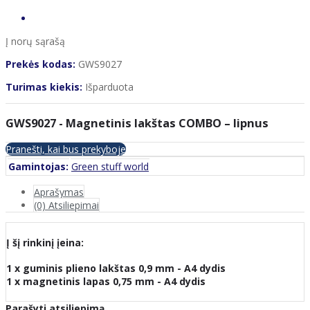
Į norų sąrašą
Prekės kodas:
GWS9027
Turimas kiekis:
Išparduota
GWS9027 - Magnetinis lakštas COMBO – lipnus
Pranešti, kai bus prekyboje
Gamintojas:
Green stuff world
Aprašymas
(0) Atsiliepimai
Į šį rinkinį įeina:
1 x guminis plieno lakštas 0,9 mm - A4 dydis
1 x magnetinis lapas 0,75 mm - A4 dydis
Parašyti atsiliepimą