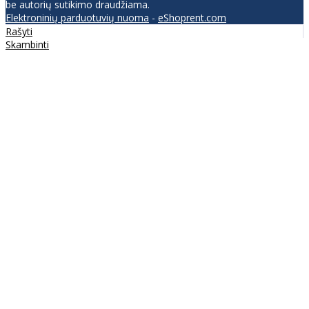
be autorių sutikimo draudžiama.
Elektroninių parduotuvių nuoma
-
eShoprent.com
Rašyti
Skambinti