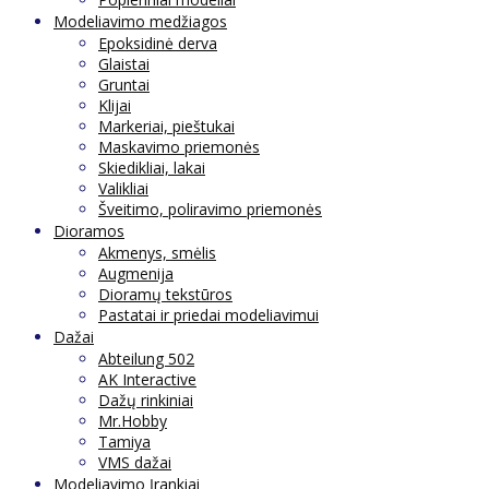
Modeliavimo medžiagos
Epoksidinė derva
Glaistai
Gruntai
Klijai
Markeriai, pieštukai
Maskavimo priemonės
Skiedikliai, lakai
Valikliai
Šveitimo, poliravimo priemonės
Dioramos
Akmenys, smėlis
Augmenija
Dioramų tekstūros
Pastatai ir priedai modeliavimui
Dažai
Abteilung 502
AK Interactive
Dažų rinkiniai
Mr.Hobby
Tamiya
VMS dažai
Modeliavimo Įrankiai