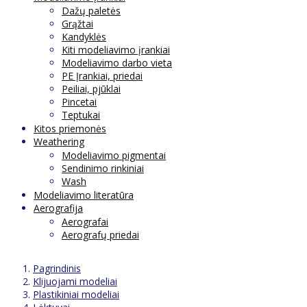
Dažų paletės
Grąžtai
Kandyklės
Kiti modeliavimo įrankiai
Modeliavimo darbo vieta
PE Įrankiai, priedai
Peiliai, pjūklai
Pincetai
Teptukai
Kitos priemonės
Weathering
Modeliavimo pigmentai
Sendinimo rinkiniai
Wash
Modeliavimo literatūra
Aerografija
Aerografai
Aerografų priedai
Pagrindinis
Klijuojami modeliai
Plastikiniai modeliai