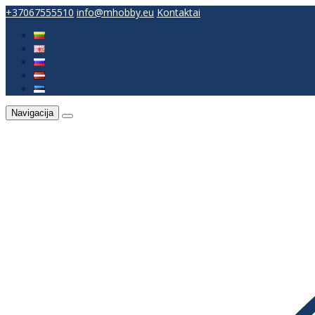
+37067555510
info@mhobby.eu
Kontaktai
Navigacija