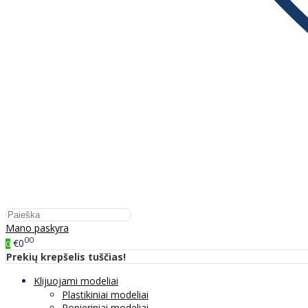
Mano paskyra
00
€0
0
Prekių krepšelis tuščias!
Klijuojami modeliai
Plastikiniai modeliai
Popieriniai modeliai