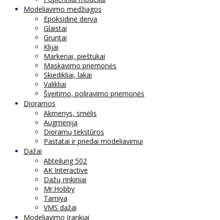
Modeliavimo medžiagos
Epoksidinė derva
Glaistai
Gruntai
Klijai
Markeriai, pieštukai
Maskavimo priemonės
Skiedikliai, lakai
Valikliai
Šveitimo, poliravimo priemonės
Dioramos
Akmenys, smėlis
Augmenija
Dioramų tekstūros
Pastatai ir priedai modeliavimui
Dažai
Abteilung 502
AK Interactive
Dažų rinkiniai
Mr.Hobby
Tamiya
VMS dažai
Modeliavimo Įrankiai