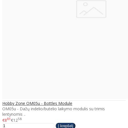
Hobby Zone OM05u - Bottles Module
OM05u - Dažų indelio/butelio laikymo modulis su trimis
lentynomis ..
81
58
€8
€12