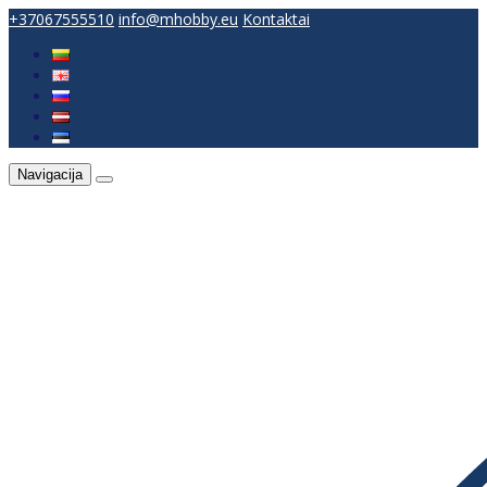
+37067555510
info@mhobby.eu
Kontaktai
Navigacija