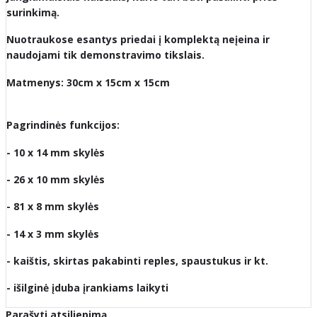
surinkimą.
Nuotraukose esantys priedai į komplektą neįeina ir
naudojami tik demonstravimo tikslais.
Matmenys: 30cm x 15cm x 15cm
Pagrindinės funkcijos:
- 10 x 14 mm skylės
- 26 x 10 mm skylės
- 81 x 8 mm skylės
- 14 x 3 mm skylės
- kaištis, skirtas pakabinti reples, spaustukus ir kt.
- išilginė įduba įrankiams laikyti
Parašyti atsiliepimą