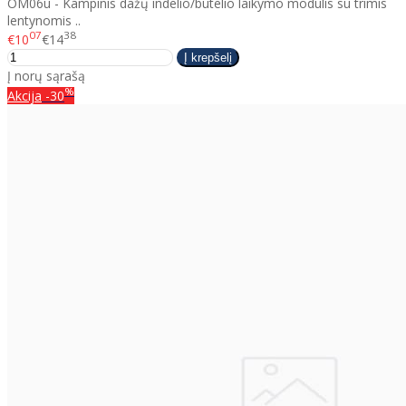
OM06u - Kampinis dažų indelio/butelio laikymo modulis su trimis
lentynomis ..
07
38
€10
€14
Į norų sąrašą
%
Akcija
-30