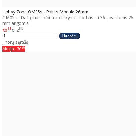
Hobby Zone OM05s - Paints Module 26mm
OM05s - Dažų indelio/butelio laikymo modulis su 36 apvaliomis 26
mm angomis ..
81
58
€8
€12
Į norų sąrašą
%
Akcija
-30