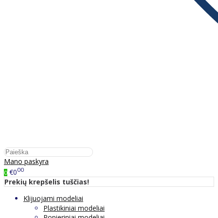
Mano paskyra
00
€0
0
Prekių krepšelis tuščias!
Klijuojami modeliai
Plastikiniai modeliai
Popieriniai modeliai