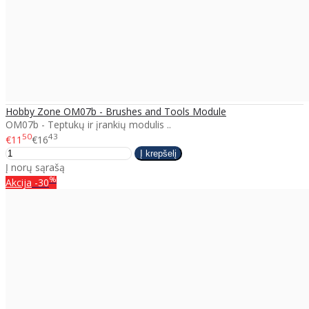
Hobby Zone OM07b - Brushes and Tools Module
OM07b - Teptukų ir įrankių modulis ..
50
43
€11
€16
Į norų sąrašą
%
Akcija
-30