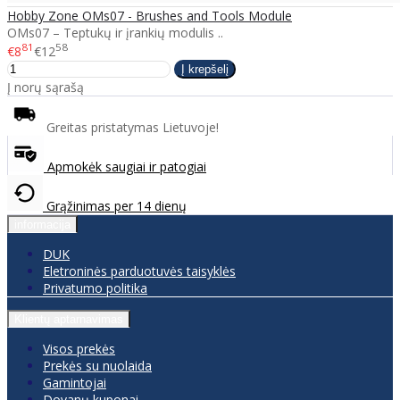
Hobby Zone OMs07 - Brushes and Tools Module
OMs07 – Teptukų ir įrankių modulis ..
81
58
€8
€12
Į norų sąrašą
Greitas pristatymas Lietuvoje!
Apmokėk saugiai ir patogiai
Grąžinimas per 14 dienų
informacija
DUK
Eletroninės parduotuvės taisyklės
Privatumo politika
Klientų aptarnavimas
Visos prekės
Prekės su nuolaida
Gamintojai
Dovanų kuponai