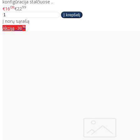
konfigūracija stalčiuose ..
09
99
€16
€22
Į norų sąrašą
%
Akcija
-30