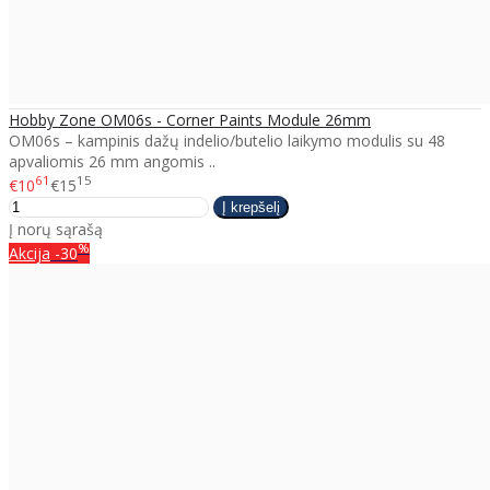
Hobby Zone OM06s - Corner Paints Module 26mm
OM06s – kampinis dažų indelio/butelio laikymo modulis su 48
apvaliomis 26 mm angomis ..
61
15
€10
€15
Į norų sąrašą
%
Akcija
-30