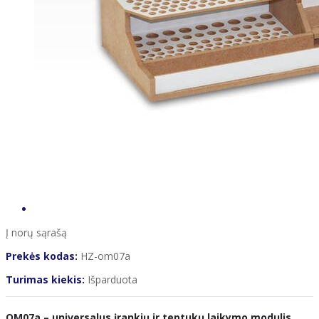
Į norų sąrašą
Prekės kodas:
HZ-om07a
Turimas kiekis:
Išparduota
OM07a – universalus įrankių ir teptukų laikymo modulis