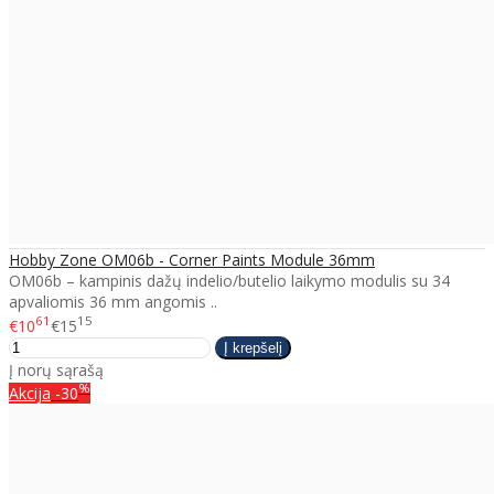
Hobby Zone OM06b - Corner Paints Module 36mm
OM06b – kampinis dažų indelio/butelio laikymo modulis su 34
apvaliomis 36 mm angomis ..
61
15
€10
€15
Į norų sąrašą
%
Akcija
-30