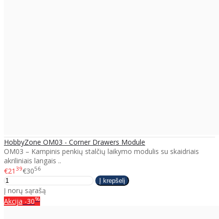
HobbyZone OM03 - Corner Drawers Module
OM03 – Kampinis penkių stalčių laikymo modulis su skaidriais
akriliniais langais ..
39
56
€21
€30
Į norų sąrašą
%
Akcija
-30