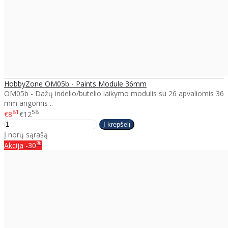
HobbyZone OM05b - Paints Module 36mm
OM05b - Dažų indelio/butelio laikymo modulis su 26 apvaliomis 36
mm angomis ..
81
58
€8
€12
Į norų sąrašą
%
Akcija
-30