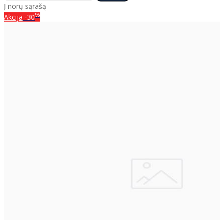
Į norų sąrašą
%
Akcija
-30