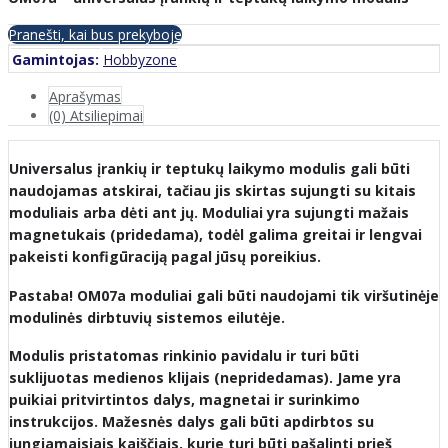
Pranešti, kai bus prekyboje
Gamintojas:
Hobbyzone
Aprašymas
(0) Atsiliepimai
Universalus įrankių ir teptukų laikymo modulis gali būti
naudojamas atskirai, tačiau jis skirtas sujungti su kitais
moduliais arba dėti ant jų. Moduliai yra sujungti mažais
magnetukais (pridedama), todėl galima greitai ir lengvai
pakeisti konfigūraciją pagal jūsų poreikius.
Pastaba! OM07a moduliai gali būti naudojami tik viršutinėje
modulinės dirbtuvių sistemos eilutėje.
Modulis pristatomas rinkinio pavidalu ir turi būti
suklijuotas medienos klijais (nepridedamas). Jame yra
puikiai pritvirtintos dalys, magnetai ir surinkimo
instrukcijos. Mažesnės dalys gali būti apdirbtos su
jungiamaisiais kaiščiais, kurie turi būti pašalinti prieš