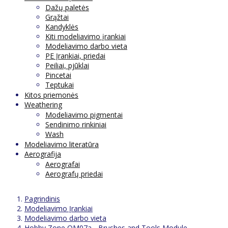
Dažų paletės
Grąžtai
Kandyklės
Kiti modeliavimo įrankiai
Modeliavimo darbo vieta
PE Įrankiai, priedai
Peiliai, pjūklai
Pincetai
Teptukai
Kitos priemonės
Weathering
Modeliavimo pigmentai
Sendinimo rinkiniai
Wash
Modeliavimo literatūra
Aerografija
Aerografai
Aerografų priedai
Pagrindinis
Modeliavimo Įrankiai
Modeliavimo darbo vieta
Hobby Zone OM07a - Brushes and Tools Module