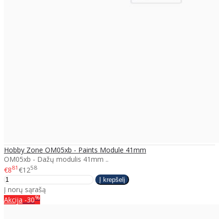
Hobby Zone OM05xb - Paints Module 41mm
OM05xb - Dažų modulis 41mm ..
81
58
€8
€12
Į norų sąrašą
%
Akcija
-30