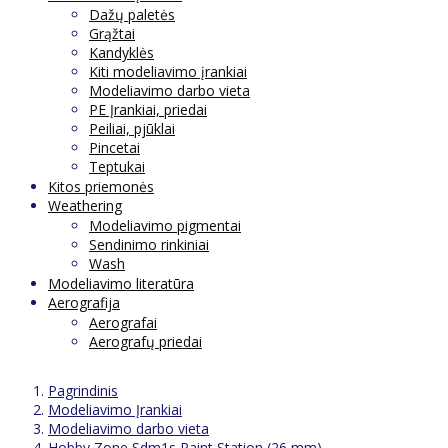
Dažų paletės
Grąžtai
Kandyklės
Kiti modeliavimo įrankiai
Modeliavimo darbo vieta
PE Įrankiai, priedai
Peiliai, pjūklai
Pincetai
Teptukai
Kitos priemonės
Weathering
Modeliavimo pigmentai
Sendinimo rinkiniai
Wash
Modeliavimo literatūra
Aerografija
Aerografai
Aerografų priedai
Pagrindinis
Modeliavimo Įrankiai
Modeliavimo darbo vieta
Hobby Zone Sdm1s Paint Station (26 mm)