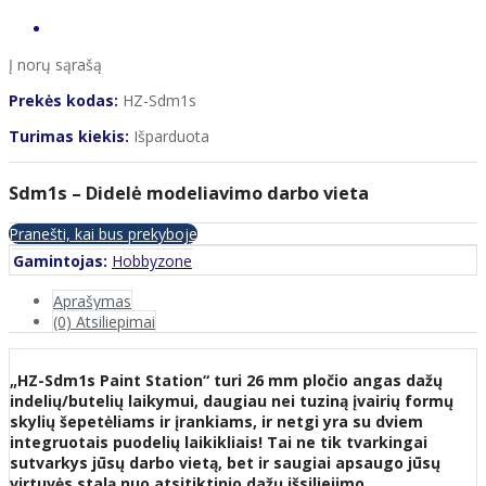
Į norų sąrašą
Prekės kodas:
HZ-Sdm1s
Turimas kiekis:
Išparduota
Sdm1s – Didelė modeliavimo darbo vieta
Pranešti, kai bus prekyboje
Gamintojas:
Hobbyzone
Aprašymas
(0) Atsiliepimai
„HZ-Sdm1s Paint Station“ turi 26 mm pločio angas dažų
indelių/butelių laikymui, daugiau nei tuziną įvairių formų
skylių šepetėliams ir įrankiams, ir netgi yra su dviem
integruotais puodelių laikikliais! Tai ne tik tvarkingai
sutvarkys jūsų darbo vietą, bet ir saugiai apsaugo jūsų
virtuvės stalą nuo atsitiktinio dažų išsiliejimo.