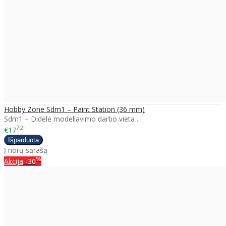
Hobby Zone Sdm1 – Paint Station (36 mm)
Sdm1 – Didelė modeliavimo darbo vieta ..
72
€17
Į norų sąrašą
%
Akcija
-30