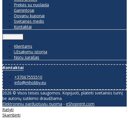
Prekės su nuolaida
Gamintojai
Dovanų kuponai
Svetainės medis
Kontaktai
Klientams
Klientams
Užsakymų istorija
Norų sąrašas
Kontaktai
+37067555510
info@mhobby.eu
2026 © Visos teisės saugomos. Kopijuoti, platinti svetainės turinį
be autorių sutikimo draudžiama.
Elektroninių parduotuvių nuoma
-
eShoprent.com
Rašyti
Skambinti