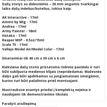
Dažų stotys su didesnėmis – 26 mm angomis tvarkingai
laiko dažų indelius/butelius, tokius kaip:
AK Interactive - 17ml
Ammo by Mig - 17ml
Andrea - 17ml
Army Painter - 18ml
Hataka - 17ml
Reaper MSP - 0.5oz/15ml
Scale 75 - 17ml
Vallejo Model Air/Model Color - 17ml
šmatavimai tik 40 cm x 30 cm x 6 cm
Kiekviena dažų stotis pristatoma rinkinio pavidalu ir turi
būti suklijuota medienos klijais (nepridedama). Mažesnės
dalys gali būti apdirbamos su jungiamaisiais smeigėmis,
kurios turi būti pašalintos prieš montuojant.
Nuotraukose esantys priedai į komplektą neįeina ir
naudojami tik demonstravimo tikslais
Parašyti atsiliepimą