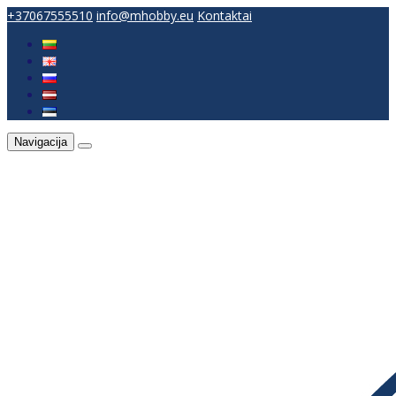
+37067555510
info@mhobby.eu
Kontaktai
Navigacija