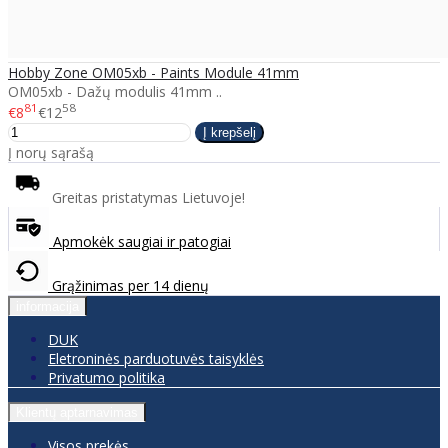
Hobby Zone OM05xb - Paints Module 41mm
OM05xb - Dažų modulis 41mm ..
81
58
€8
€12
Į norų sąrašą
Greitas pristatymas Lietuvoje!
Apmokėk saugiai ir patogiai
Grąžinimas per 14 dienų
informacija
DUK
Eletroninės parduotuvės taisyklės
Privatumo politika
Klientų aptarnavimas
Visos prekės