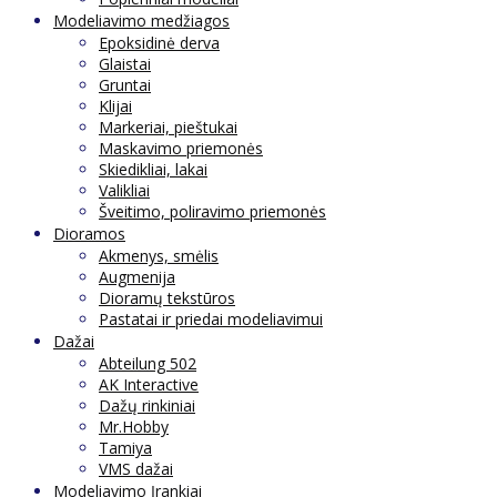
Modeliavimo medžiagos
Epoksidinė derva
Glaistai
Gruntai
Klijai
Markeriai, pieštukai
Maskavimo priemonės
Skiedikliai, lakai
Valikliai
Šveitimo, poliravimo priemonės
Dioramos
Akmenys, smėlis
Augmenija
Dioramų tekstūros
Pastatai ir priedai modeliavimui
Dažai
Abteilung 502
AK Interactive
Dažų rinkiniai
Mr.Hobby
Tamiya
VMS dažai
Modeliavimo Įrankiai