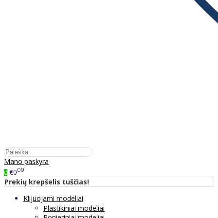
Mano paskyra
00
€0
0
Prekių krepšelis tuščias!
Klijuojami modeliai
Plastikiniai modeliai
Popieriniai modeliai