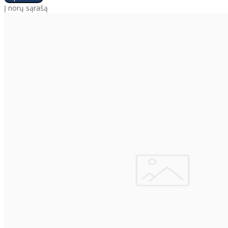
Į norų sąrašą