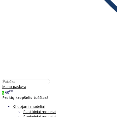
Mano paskyra
00
€0
0
Prekių krepšelis tuščias!
Klijuojami modeliai
Plastikiniai modeliai
Popieriniai modeliai