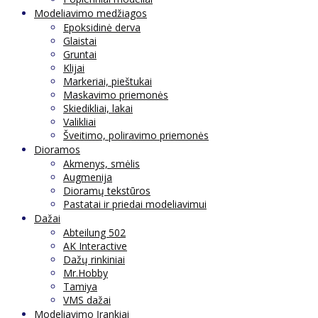
Modeliavimo medžiagos
Epoksidinė derva
Glaistai
Gruntai
Klijai
Markeriai, pieštukai
Maskavimo priemonės
Skiedikliai, lakai
Valikliai
Šveitimo, poliravimo priemonės
Dioramos
Akmenys, smėlis
Augmenija
Dioramų tekstūros
Pastatai ir priedai modeliavimui
Dažai
Abteilung 502
AK Interactive
Dažų rinkiniai
Mr.Hobby
Tamiya
VMS dažai
Modeliavimo Įrankiai