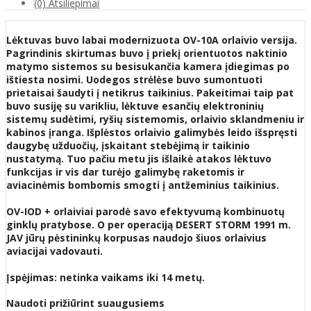
(0) Atsiliepimai
Lėktuvas buvo labai modernizuota OV-10A orlaivio versija.
Pagrindinis skirtumas buvo į priekį orientuotos naktinio
matymo sistemos su besisukančia kamera įdiegimas po
ištiesta nosimi. Uodegos strėlėse buvo sumontuoti
prietaisai šaudyti į netikrus taikinius. Pakeitimai taip pat
buvo susiję su varikliu, lėktuve esančių elektroninių
sistemų sudėtimi, ryšių sistemomis, orlaivio sklandmeniu ir
kabinos įranga. Išplėstos orlaivio galimybės leido išspręsti
daugybę užduočių, įskaitant stebėjimą ir taikinio
nustatymą. Tuo pačiu metu jis išlaikė atakos lėktuvo
funkcijas ir vis dar turėjo galimybę raketomis ir
aviacinėmis bombomis smogti į antžeminius taikinius.
OV-IOD + orlaiviai parodė savo efektyvumą kombinuotų
ginklų pratybose. O per operaciją DESERT STORM 1991 m.
JAV jūrų pėstininkų korpusas naudojo šiuos orlaivius
aviacijai vadovauti.
Įspėjimas: netinka vaikams iki 14 metų.
Naudoti prižiūrint suaugusiems