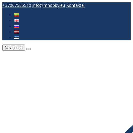
+37067555510
info@mhobby.eu
Kontaktai
Navigacija