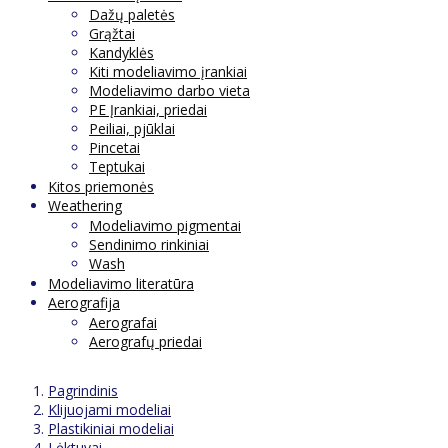
Dažų paletės
Grąžtai
Kandyklės
Kiti modeliavimo įrankiai
Modeliavimo darbo vieta
PE Įrankiai, priedai
Peiliai, pjūklai
Pincetai
Teptukai
Kitos priemonės
Weathering
Modeliavimo pigmentai
Sendinimo rinkiniai
Wash
Modeliavimo literatūra
Aerografija
Aerografai
Aerografų priedai
Pagrindinis
Klijuojami modeliai
Plastikiniai modeliai
Lėktuvai