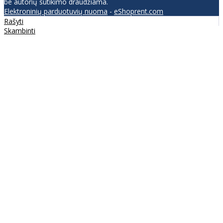
be autorių sutikimo draudžiama.
Elektroninių parduotuvių nuoma
-
eShoprent.com
Rašyti
Skambinti