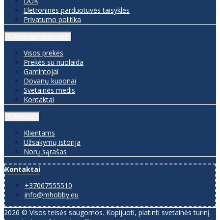
DUK
Eletroninės parduotuvės taisyklės
Privatumo politika
Klientų aptarnavimas
Visos prekės
Prekės su nuolaida
Gamintojai
Dovanų kuponai
Svetainės medis
Kontaktai
Klientams
Klientams
Užsakymų istorija
Norų sąrašas
Kontaktai
+37067555510
info@mhobby.eu
2026 © Visos teisės saugomos. Kopijuoti, platinti svetainės turinį