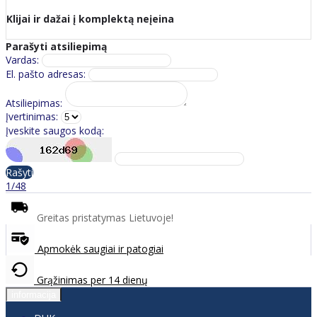
Klijai ir dažai į komplektą neįeina
Parašyti atsiliepimą
Vardas:
El. pašto adresas:
Atsiliepimas:
Įvertinimas:
Įveskite saugos kodą:
Rašyti
1/48
Greitas pristatymas Lietuvoje!
Apmokėk saugiai ir patogiai
Grąžinimas per 14 dienų
informacija