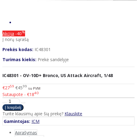
%
Akcija
-40
Į norų sąrašą
Prekės kodas:
IC48301
Turimas kiekis:
Prekė sandėlyje
IC48301 - OV-10D+ Bronco, US Attack Aircraft, 1/48
59
99
€27
€45
su PVM
40
Sutaupote - €18
Turite klausimų apie šią prekę?
Klauskite
Gamintojas:
ICM
Aprašymas