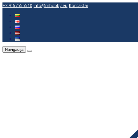
+37067555510
info@mhobby.eu
Kontaktai
Navigacija