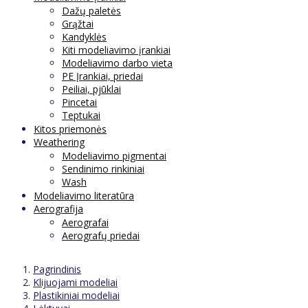
Dažų paletės
Grąžtai
Kandyklės
Kiti modeliavimo įrankiai
Modeliavimo darbo vieta
PE Įrankiai, priedai
Peiliai, pjūklai
Pincetai
Teptukai
Kitos priemonės
Weathering
Modeliavimo pigmentai
Sendinimo rinkiniai
Wash
Modeliavimo literatūra
Aerografija
Aerografai
Aerografų priedai
Pagrindinis
Klijuojami modeliai
Plastikiniai modeliai