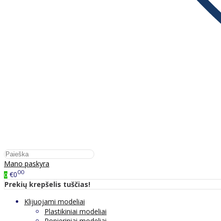
Mano paskyra
00
€0
0
Prekių krepšelis tuščias!
Klijuojami modeliai
Plastikiniai modeliai
Popieriniai modeliai