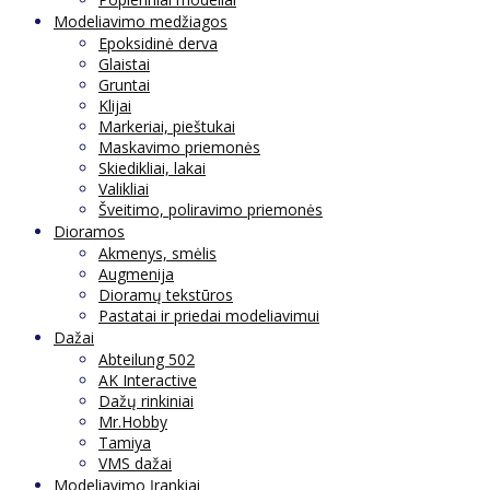
Modeliavimo medžiagos
Epoksidinė derva
Glaistai
Gruntai
Klijai
Markeriai, pieštukai
Maskavimo priemonės
Skiedikliai, lakai
Valikliai
Šveitimo, poliravimo priemonės
Dioramos
Akmenys, smėlis
Augmenija
Dioramų tekstūros
Pastatai ir priedai modeliavimui
Dažai
Abteilung 502
AK Interactive
Dažų rinkiniai
Mr.Hobby
Tamiya
VMS dažai
Modeliavimo Įrankiai