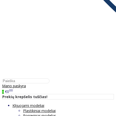
Mano paskyra
00
€0
0
Prekių krepšelis tuščias!
Klijuojami modeliai
Plastikiniai modeliai
Popieriniai modeliai