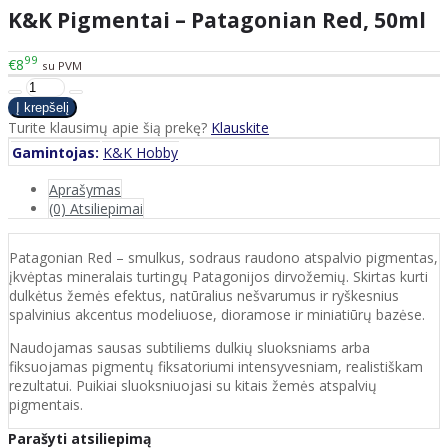
K&K Pigmentai – Patagonian Red, 50ml
99
€8
su PVM
Turite klausimų apie šią prekę?
Klauskite
Gamintojas:
K&K Hobby
Aprašymas
(0) Atsiliepimai
Patagonian Red – smulkus, sodraus raudono atspalvio pigmentas,
įkvėptas mineralais turtingų Patagonijos dirvožemių. Skirtas kurti
dulkėtus žemės efektus, natūralius nešvarumus ir ryškesnius
spalvinius akcentus modeliuose, dioramose ir miniatiūrų bazėse.
Naudojamas sausas subtiliems dulkių sluoksniams arba
fiksuojamas pigmentų fiksatoriumi intensyvesniam, realistiškam
rezultatui. Puikiai sluoksniuojasi su kitais žemės atspalvių
pigmentais.
Parašyti atsiliepimą