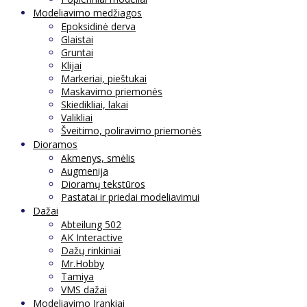
Modeliavimo medžiagos
Epoksidinė derva
Glaistai
Gruntai
Klijai
Markeriai, pieštukai
Maskavimo priemonės
Skiedikliai, lakai
Valikliai
Šveitimo, poliravimo priemonės
Dioramos
Akmenys, smėlis
Augmenija
Dioramų tekstūros
Pastatai ir priedai modeliavimui
Dažai
Abteilung 502
AK Interactive
Dažų rinkiniai
Mr.Hobby
Tamiya
VMS dažai
Modeliavimo Įrankiai