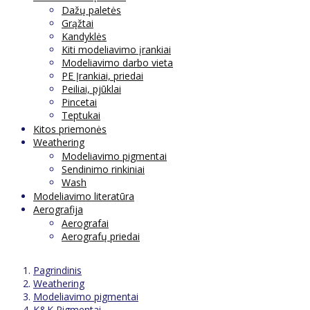
Dažų paletės
Grąžtai
Kandyklės
Kiti modeliavimo įrankiai
Modeliavimo darbo vieta
PE Įrankiai, priedai
Peiliai, pjūklai
Pincetai
Teptukai
Kitos priemonės
Weathering
Modeliavimo pigmentai
Sendinimo rinkiniai
Wash
Modeliavimo literatūra
Aerografija
Aerografai
Aerografų priedai
Pagrindinis
Weathering
Modeliavimo pigmentai
K&K Pigmentai