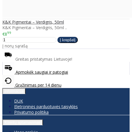
K&K Pigmentai – Verdigris, 50ml
K&K Pigmentai – Verdigris, 50ml ..
99
€8
Į norų sąrašą
Greitas pristatymas Lietuvoje!
Apmokėk saugiai ir patogiai
Grąžinimas per 14 dienų
informacija
DUK
Eletroninės parduotuvės taisyklės
Privatumo politika
Klientų aptarnavimas