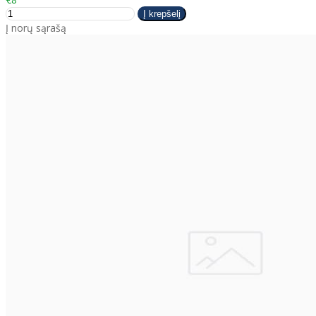
Į norų sąrašą