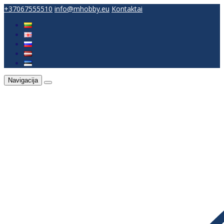
+37067555510
info@mhobby.eu
Kontaktai
Navigacija