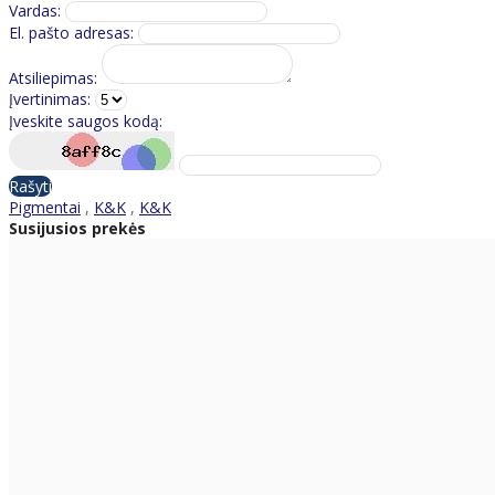
Vardas:
El. pašto adresas:
Atsiliepimas:
Įvertinimas:
Įveskite saugos kodą:
Rašyti
Pigmentai
,
K&K
,
K&K
Susijusios prekės