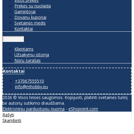
Visos prekės
Prekės su nuolaida
Gamintojai
Dovanų kuponai
Svetainės medis
Kontaktai
Klientams
Klientams
Užsakymų istorija
Norų sąrašas
Kontaktai
+37067555510
info@mhobby.eu
2026 © Visos teisės saugomos. Kopijuoti, platinti svetainės turinį
be autorių sutikimo draudžiama.
Elektroninių parduotuvių nuoma
-
eShoprent.com
Rašyti
Skambinti