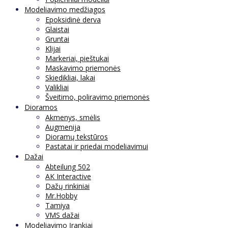
Modeliavimo medžiagos
Epoksidinė derva
Glaistai
Gruntai
Klijai
Markeriai, pieštukai
Maskavimo priemonės
Skiedikliai, lakai
Valikliai
Šveitimo, poliravimo priemonės
Dioramos
Akmenys, smėlis
Augmenija
Dioramų tekstūros
Pastatai ir priedai modeliavimui
Dažai
Abteilung 502
AK Interactive
Dažų rinkiniai
Mr.Hobby
Tamiya
VMS dažai
Modeliavimo Įrankiai