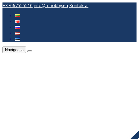
+37067555510
info@mhobby.eu
Kontaktai
Navigacija