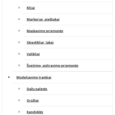
Klijai
Markeriai, pieštukai
Maskavimo priemonės
Skiedikliai, lakai
Valikliai
Šveitimo, poliravimo priemonės
Modeliavimo Įrankiai
Dažų paletės
Grąžtai
Kandyklės