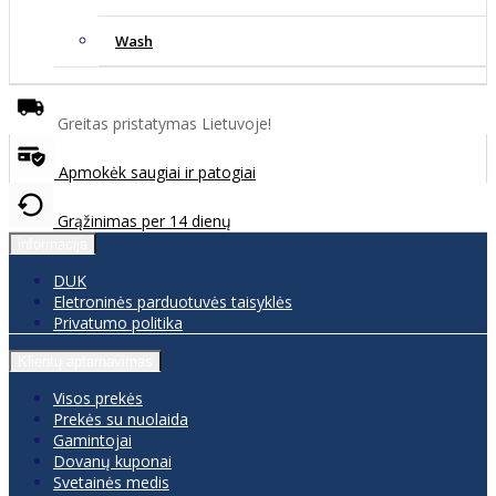
Wash
Greitas pristatymas Lietuvoje!
Apmokėk saugiai ir patogiai
Grąžinimas per 14 dienų
informacija
DUK
Eletroninės parduotuvės taisyklės
Privatumo politika
Klientų aptarnavimas
Visos prekės
Prekės su nuolaida
Gamintojai
Dovanų kuponai
Svetainės medis