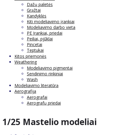
Dažų paletės
Grąžtai
Kandyklės
Kiti modeliavimo įrankiai
Modeliavimo darbo vieta
PE Įrankiai, priedai
Peiliai, pjūklai
Pincetai
Teptukai
Kitos priemonės
Weathering
Modeliavimo pigmentai
Sendinimo rinkiniai
Wash
Modeliavimo literatūra
Aerografija
Aerografai
Aerografų priedai
1/25 Mastelio modeliai