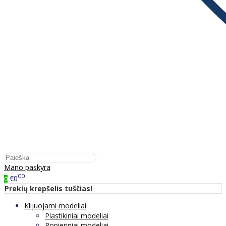
Mano paskyra
00
€0
0
Prekių krepšelis tuščias!
Klijuojami modeliai
Plastikiniai modeliai
Popieriniai modeliai