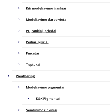
Kiti modeliavimo įrankiai
Modeliavimo darbo vieta
PE Įrankiai, priedai
Peiliai, pjūklai
Pincetai
Teptukai
Weathering
Modeliavimo pigmentai
K&K Pigmentai
Sendinimo rinkiniai