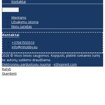
Kontaktai
Klientams
Klientams
Užsakymų istorija
Norų sąrašas
Kontaktai
+37067555510
info@mhobby.eu
2026 © Visos teisės saugomos. Kopijuoti, platinti svetainės turinį
be autorių sutikimo draudžiama.
Elektroninių parduotuvių nuoma
-
eShoprent.com
Rašyti
Skambinti