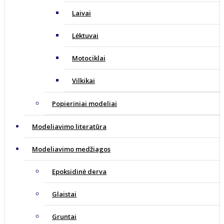
Laivai
Lėktuvai
Motociklai
Vilkikai
Popieriniai modeliai
Modeliavimo literatūra
Modeliavimo medžiagos
Epoksidinė derva
Glaistai
Gruntai