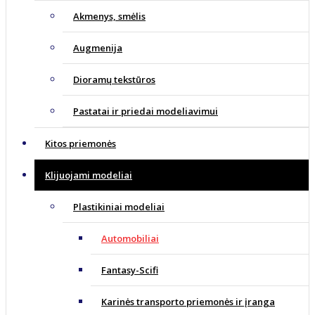
Akmenys, smėlis
Augmenija
Dioramų tekstūros
Pastatai ir priedai modeliavimui
Kitos priemonės
Klijuojami modeliai
Plastikiniai modeliai
Automobiliai
Fantasy-Scifi
Karinės transporto priemonės ir įranga