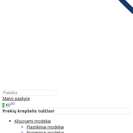
Mano paskyra
00
€0
0
Prekių krepšelis tuščias!
Klijuojami modeliai
Plastikiniai modeliai
Popieriniai modeliai