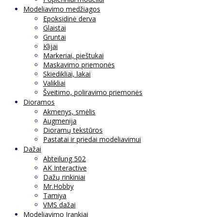
Modeliavimo medžiagos
Epoksidinė derva
Glaistai
Gruntai
Klijai
Markeriai, pieštukai
Maskavimo priemonės
Skiedikliai, lakai
Valikliai
Šveitimo, poliravimo priemonės
Dioramos
Akmenys, smėlis
Augmenija
Dioramų tekstūros
Pastatai ir priedai modeliavimui
Dažai
Abteilung 502
AK Interactive
Dažų rinkiniai
Mr.Hobby
Tamiya
VMS dažai
Modeliavimo Įrankiai