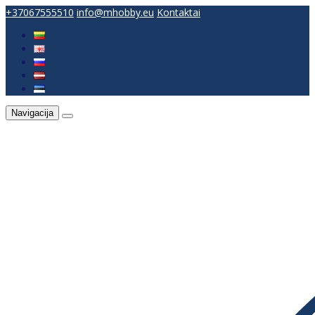
+37067555510
info@mhobby.eu
Kontaktai
Navigacija