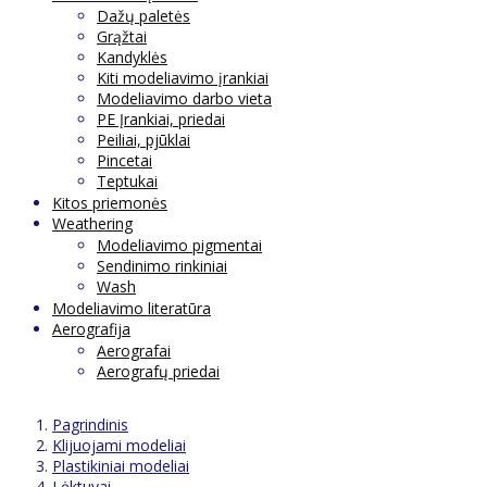
Dažų paletės
Grąžtai
Kandyklės
Kiti modeliavimo įrankiai
Modeliavimo darbo vieta
PE Įrankiai, priedai
Peiliai, pjūklai
Pincetai
Teptukai
Kitos priemonės
Weathering
Modeliavimo pigmentai
Sendinimo rinkiniai
Wash
Modeliavimo literatūra
Aerografija
Aerografai
Aerografų priedai
Pagrindinis
Klijuojami modeliai
Plastikiniai modeliai
Lėktuvai