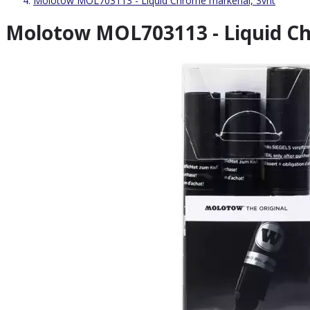
Molotow MOL703113 - Liquid Chrome markeriai, 3vnt
Molotow MOL703113 - Liquid Ch