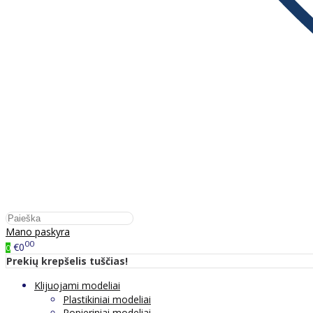
Mano paskyra
00
€0
0
Prekių krepšelis tuščias!
Klijuojami modeliai
Plastikiniai modeliai
Popieriniai modeliai