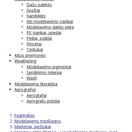
Dažų paletės
Grąžtai
Kandyklės
Kiti modeliavimo įrankiai
Modeliavimo darbo vieta
PE Įrankiai, priedai
Peiliai, pjūklai
Pincetai
Teptukai
Kitos priemonės
Weathering
Modeliavimo pigmentai
Sendinimo rinkiniai
Wash
Modeliavimo literatūra
Aerografija
Aerografai
Aerografų priedai
Pagrindinis
Modeliavimo medžiagos
Markeriai, pieštukai