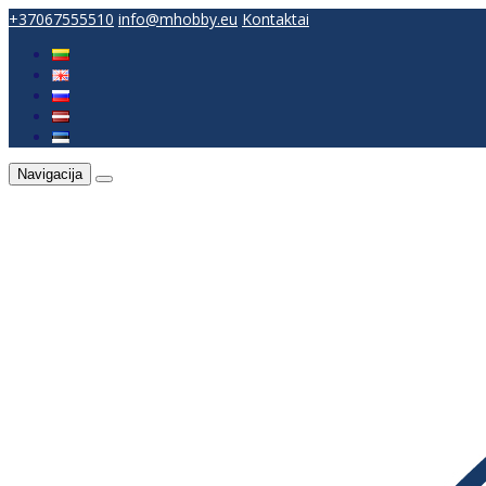
+37067555510
info@mhobby.eu
Kontaktai
Navigacija