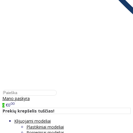
Mano paskyra
00
€0
0
Prekių krepšelis tuščias!
Klijuojami modeliai
Plastikiniai modeliai
Popieriniai modeliai