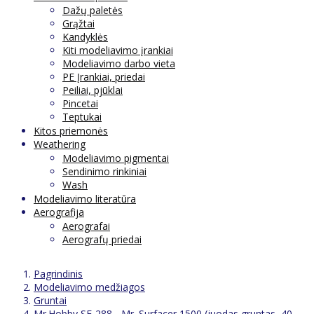
Dažų paletės
Grąžtai
Kandyklės
Kiti modeliavimo įrankiai
Modeliavimo darbo vieta
PE Įrankiai, priedai
Peiliai, pjūklai
Pincetai
Teptukai
Kitos priemonės
Weathering
Modeliavimo pigmentai
Sendinimo rinkiniai
Wash
Modeliavimo literatūra
Aerografija
Aerografai
Aerografų priedai
Pagrindinis
Modeliavimo medžiagos
Gruntai
Mr.Hobby SF-288 - Mr. Surfacer 1500 (juodas gruntas, 40