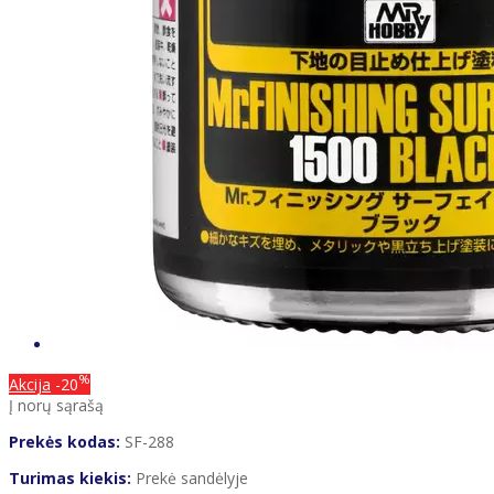
%
Akcija
-20
Į norų sąrašą
Prekės kodas:
SF-288
Turimas kiekis:
Prekė sandėlyje