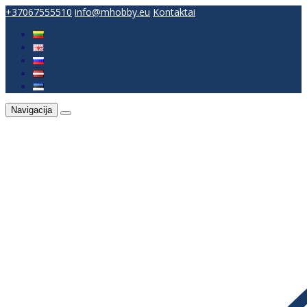
+37067555510
info@mhobby.eu
Kontaktai
Navigacija