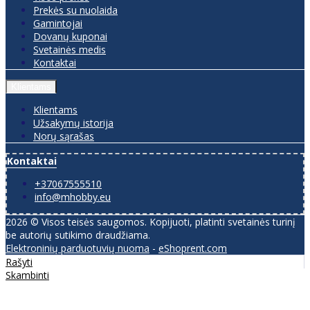
Prekės su nuolaida
Gamintojai
Dovanų kuponai
Svetainės medis
Kontaktai
Klientams
Klientams
Užsakymų istorija
Norų sąrašas
Kontaktai
+37067555510
info@mhobby.eu
2026 © Visos teisės saugomos. Kopijuoti, platinti svetainės turinį
be autorių sutikimo draudžiama.
Elektroninių parduotuvių nuoma
-
eShoprent.com
Rašyti
Skambinti