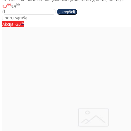
99
99
€3
€4
Į norų sąrašą
%
Akcija
-20