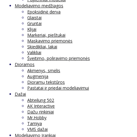
Modeliavimo medžiagos
Epoksidinė derva
Glaistai
Gruntai
Klijai
Markeriai, pieštukai
Maskavimo priemonės
Skiedikliai, lakai
Valikliai
Šveitimo, poliravimo priemonės
Dioramos
Akmenys, smėlis
Augmenija
Dioramų tekstūros
Pastatai ir priedai modeliavimui
Dažai
Abteilung 502
AK Interactive
Dažų rinkiniai
Mr.Hobby
Tamiya
VMS dažai
Modeliavimo Įrankiai