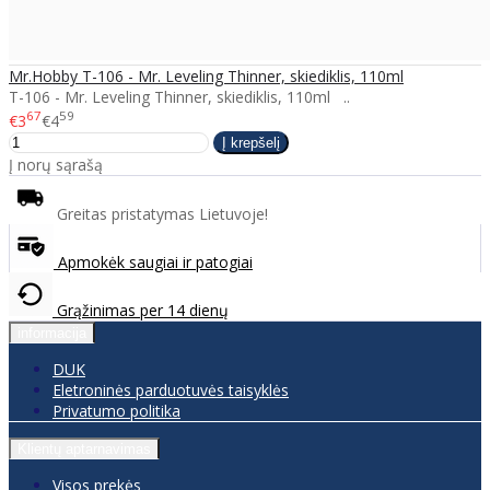
Mr.Hobby T-106 - Mr. Leveling Thinner, skiediklis, 110ml
T-106 - Mr. Leveling Thinner, skiediklis, 110ml ..
67
59
€3
€4
Į norų sąrašą
Greitas pristatymas Lietuvoje!
Apmokėk saugiai ir patogiai
Grąžinimas per 14 dienų
informacija
DUK
Eletroninės parduotuvės taisyklės
Privatumo politika
Klientų aptarnavimas
Visos prekės