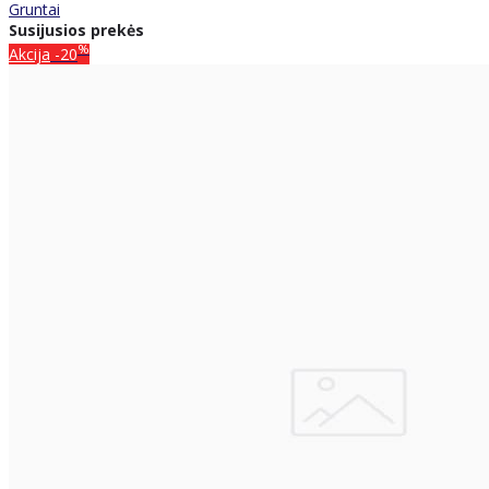
Gruntai
Susijusios prekės
%
Akcija
-20