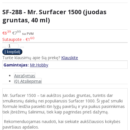
SF-288 - Mr. Surfacer 1500 (juodas
gruntas, 40 ml)
39
99
€6
€7
su PVM
60
Sutaupote - €1
Turite klausimų apie šią prekę?
Klauskite
Gamintojas:
Mr.Hobby
Aprašymas
(0) Atsiliepimai
Mr. Surfacer 1500 – tai aukštos juodas gruntas, turintis dar
smulkesnių dalelių nei populiarusis Surfacer 1000. Ši ypač smulki
formulė leidžia pasiekti itin lygų paviršių ir yra puikus pasirinkimas
tiek įbrėžimų šalinimui, tiek kaip pagrindas prieš dažymą.
Rekomenduojamas naudoti, kai siekiate aukščiausios kokybės
paviršiaus apdailos.