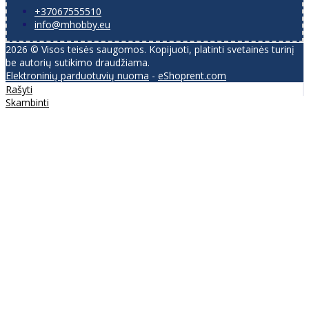
+37067555510
info@mhobby.eu
2026 © Visos teisės saugomos. Kopijuoti, platinti svetainės turinį
be autorių sutikimo draudžiama.
Elektroninių parduotuvių nuoma
-
eShoprent.com
Rašyti
Skambinti