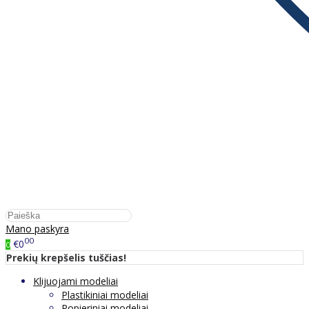
Mano paskyra
00
€0
0
Prekių krepšelis tuščias!
Klijuojami modeliai
Plastikiniai modeliai
Popieriniai modeliai