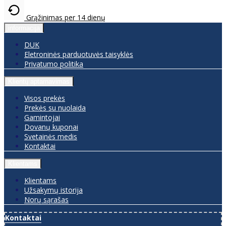
Grąžinimas per 14 dienų
informacija
DUK
Eletroninės parduotuvės taisyklės
Privatumo politika
Klientų aptarnavimas
Visos prekės
Prekės su nuolaida
Gamintojai
Dovanų kuponai
Svetainės medis
Kontaktai
Klientams
Klientams
Užsakymų istorija
Norų sąrašas
Kontaktai