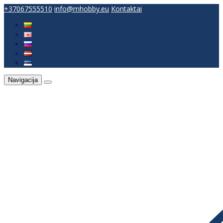
+37067555510
info@mhobby.eu
Kontaktai
Navigacija