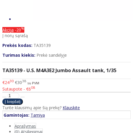
%
Akcija
-20
Į norų sąrašą
Prekės kodas:
TA35139
Turimas kiekis:
Prekė sandėlyje
TA35139 - U.S. M4A3E2 Jumbo Assault tank, 1/35
30
38
€24
€30
su PVM
08
Sutaupote - €6
Turite klausimų apie šią prekę?
Klauskite
Gamintojas:
Tamiya
Aprašymas
(0) Atsiliepimai