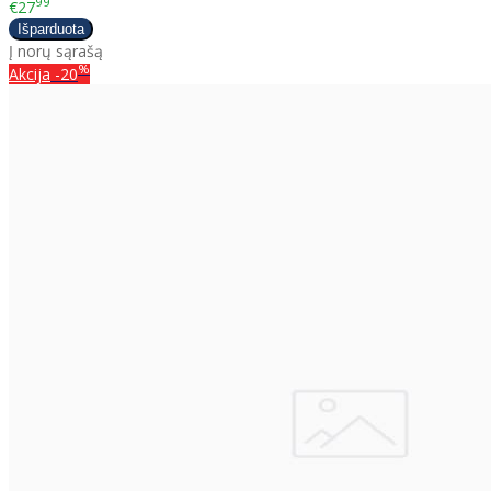
99
€27
Į norų sąrašą
%
Akcija
-20