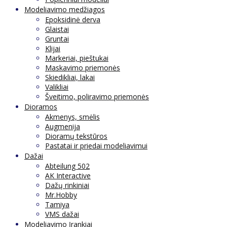
Modeliavimo medžiagos
Epoksidinė derva
Glaistai
Gruntai
Klijai
Markeriai, pieštukai
Maskavimo priemonės
Skiedikliai, lakai
Valikliai
Šveitimo, poliravimo priemonės
Dioramos
Akmenys, smėlis
Augmenija
Dioramų tekstūros
Pastatai ir priedai modeliavimui
Dažai
Abteilung 502
AK Interactive
Dažų rinkiniai
Mr.Hobby
Tamiya
VMS dažai
Modeliavimo Įrankiai