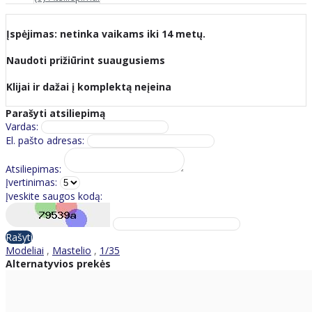
Įspėjimas: netinka vaikams iki 14 metų.
Naudoti prižiūrint suaugusiems
Klijai ir dažai į komplektą neįeina
Parašyti atsiliepimą
Vardas:
El. pašto adresas:
Atsiliepimas:
Įvertinimas:
Įveskite saugos kodą:
Rašyti
Modeliai
,
Mastelio
,
1/35
Alternatyvios prekės