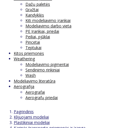
Dažų paletės
Grąžtai
Kandyklės
Kiti modeliavimo įrankiai
Modeliavimo darbo vieta
PE Įrankiai, priedai
Peiliai, pjūklai
Pincetai
Teptukai
Kitos priemonės
Weathering
Modeliavimo pigmentai
Sendinimo rinkiniai
Wash
Modeliavimo literatūra
Aerografija
Aerografai
Aerografų priedai
Pagrindinis
Klijuojami modeliai
Plastikiniai modeliai
Karinės transporto priemonės ir įranga