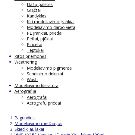
Dažų paletės
Grąžtai
Kandyklės
Kiti modeliavimo įrankiai
Modeliavimo darbo vieta
PE Įrankiai, priedai
Peiliai, pjūklai
Pincetai
Teptukai
Kitos priemonės
Weathering
Modeliavimo pigmentai
Sendinimo rinkiniai
Wash
Modeliavimo literatūra
Aerografija
Aerografai
Aerografų priedai
Pagrindinis
Modeliavimo medžiagos
Skiedikliai, lakai
VMS AX15S Varnish HD satin XXL, lakas 100ml