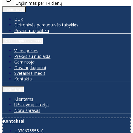
Grąžinimas per 14 dienų
informacija
DUK
Eletroninės parduotuvės taisyklės
Privatumo politika
Klientų aptarnavimas
Visos prekės
Prekės su nuolaida
Gamintojai
Dovanų kuponai
Svetainės medis
Kontaktai
Klientams
Klientams
Užsakymų istorija
Norų sąrašas
Kontaktai
+37067555510