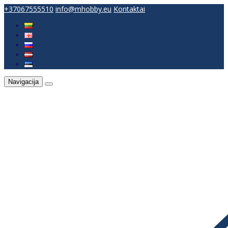
+37067555510
info@mhobby.eu
Kontaktai
Navigacija