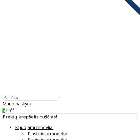
Mano paskyra
00
€0
0
Prekių krepšelis tuščias!
Klijuojami modeliai
Plastikiniai modeliai
Popieriniai modeliai