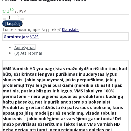
80
€13
su PVM
Turite klausimų apie šią prekę?
Klauskite
Gamintojas:
VMS
Aprašymas
(0) Atsiliepimai
VMS Varnish HD yra pagrįstas mažo dydžio rišiklio tipu, kad
būtų užtikrintas lengvas purškimas ir sudarytas lygus
sluoksnis. Jokio spjaudymosi, jokio perpurškimo, jokių
problemų! Trys lengvai purškiami (nereikia skiesti) tipai:
matinis, pusiau blizgus ir blizgus. VMS lakai yra 100%
permatomi – nėra pigiems apdailos produktams būdingų
baltų pėdsakų, net ir purškiant storais sluoksniais!
Produktas greitai išdžiūsta iki patvaraus sluoksnio, kuris
apsaugos jūsų modelį prieš sendinimą. Visada tobulas
sluoksnis – jokio nubėgimo ar varvėjimo garantuota! Dėl
mažo paviršiaus užterštumo faktoriaus VMS Varnish HD
geba geriau atstumti nepageidaujamas daleles nei