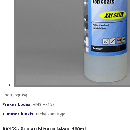
Į norų sąrašą
Prekės kodas:
VMS-AX15S
Turimas kiekis:
Prekė sandėlyje
AX15S - Pusiau blizgus lakas, 100ml