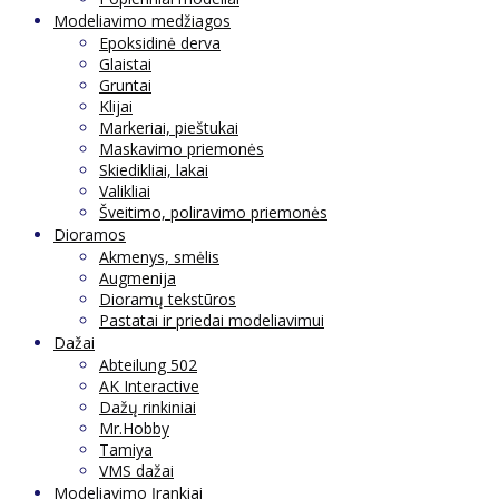
Modeliavimo medžiagos
Epoksidinė derva
Glaistai
Gruntai
Klijai
Markeriai, pieštukai
Maskavimo priemonės
Skiedikliai, lakai
Valikliai
Šveitimo, poliravimo priemonės
Dioramos
Akmenys, smėlis
Augmenija
Dioramų tekstūros
Pastatai ir priedai modeliavimui
Dažai
Abteilung 502
AK Interactive
Dažų rinkiniai
Mr.Hobby
Tamiya
VMS dažai
Modeliavimo Įrankiai