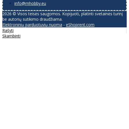
info@mhobby.eu
2026 © Visos teisės saugomos. Kopijuoti, platinti svetainės turinį
be autorių sutikimo draudžiama.
Elektroninių parduotuvių nuoma
-
eShoprent.com
Rašyti
Skambinti