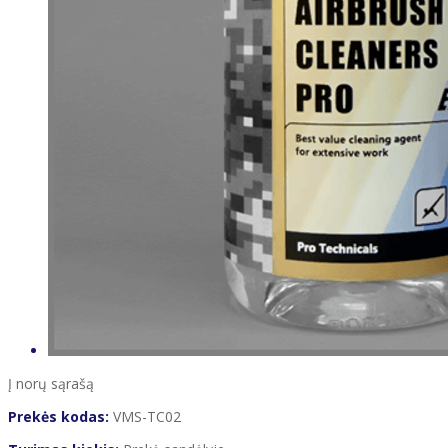
Į norų sąrašą
Prekės kodas:
VMS-TC02