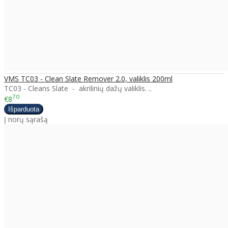
VMS TC03 - Clean Slate Remover 2.0, valiklis 200ml
TC03​ - Cleans Slate - akrilinių dažų valiklis. ..
70
€8
Į norų sąrašą