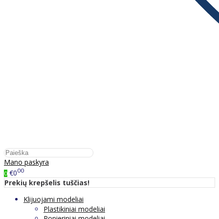
Mano paskyra
00
€0
0
Prekių krepšelis tuščias!
Klijuojami modeliai
Plastikiniai modeliai
Popieriniai modeliai