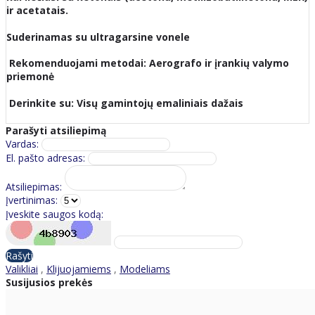
ir acetatais.
Suderinamas su ultragarsine vonele
Rekomenduojami metodai: Aerografo ir įrankių valymo
priemonė
Derinkite su: Visų gamintojų emaliniais dažais
Parašyti atsiliepimą
Vardas:
El. pašto adresas:
Atsiliepimas:
Įvertinimas:
Įveskite saugos kodą:
Rašyti
Valikliai
,
Klijuojamiems
,
Modeliams
Susijusios prekės