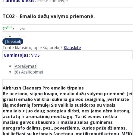
Turimas kiekis:
Prekė sandėlyje
TC02​ - Emalio dažų valymo priemonė.
80
€7
su PVM
Turite klausimų apie šią prekę?
Klauskite
Gamintojas:
VMS
Aprašymas
(0) Atsiliepimai
Airbrush Cleaners Pro emalio tirpalas
Be acetono, silpno kvapo, emalio dažų valymo priemonė. Jei
įprasti emalio valikliai sukelia galvos svaigimą, įvertinsite
šią modernią formulę! Šis valiklis susidoros su visais
emaliais + juo daug patogiau dirbti, nes jame nėra ketonų,
acetatų ir aromatinių medžiagų. Tai iš esmės reiškia
mažiau galvos skausmo ir mažiau žalos guminėms
aerografo dalims, pvz., poveržlėms, kurios pažeidžiamos,
kai liečiasi su ketonais (acetonu, metilizobutilketonu, MEK)