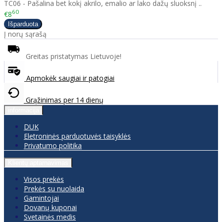
TC06​ - Pašalina bet kokį akrilo, emalio ar lako dažų sluoksnį ..
60
€8
Į norų sąrašą
Greitas pristatymas Lietuvoje!
Apmokėk saugiai ir patogiai
Grąžinimas per 14 dienų
informacija
DUK
Eletroninės parduotuvės taisyklės
Privatumo politika
Klientų aptarnavimas
Visos prekės
Prekės su nuolaida
Gamintojai
Dovanų kuponai
Svetainės medis