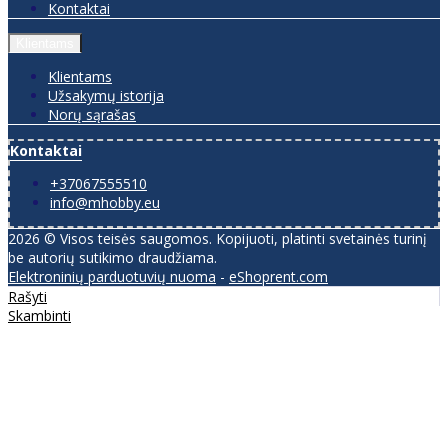
Kontaktai
Klientams
Klientams
Užsakymų istorija
Norų sąrašas
Kontaktai
+37067555510
info@mhobby.eu
2026 © Visos teisės saugomos. Kopijuoti, platinti svetainės turinį
be autorių sutikimo draudžiama.
Elektroninių parduotuvių nuoma
-
eShoprent.com
Rašyti
Skambinti