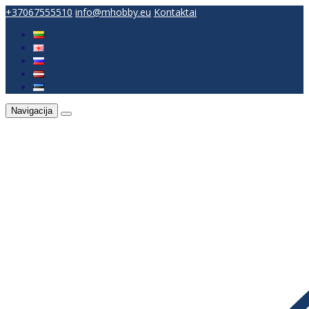
+37067555510
info@mhobby.eu
Kontaktai
Navigacija