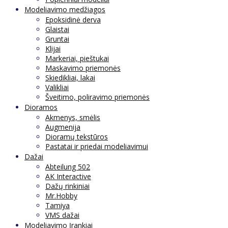
Modeliavimo medžiagos
Epoksidinė derva
Glaistai
Gruntai
Klijai
Markeriai, pieštukai
Maskavimo priemonės
Skiedikliai, lakai
Valikliai
Šveitimo, poliravimo priemonės
Dioramos
Akmenys, smėlis
Augmenija
Dioramų tekstūros
Pastatai ir priedai modeliavimui
Dažai
Abteilung 502
AK Interactive
Dažų rinkiniai
Mr.Hobby
Tamiya
VMS dažai
Modeliavimo Įrankiai