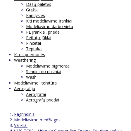
Dažų paletės
Grąžtai
Kandyklės
Kiti modeliavimo įrankiai
Modeliavimo darbo vieta
PE Įrankiai, priedai
Peiliai, pjūklai
Pincetai
Teptukai
Kitos priemonės
Weathering
Modeliavimo pigmentai
Sendinimo rinkiniai
Wash
Modeliavimo literatūra
Aerografija
Aerografai
Aerografų priedai
Pagrindinis
Modeliavimo medžiagos
Valikliai
VMS TC02 - Airbrush Cleaner Pro Enamel Solution, valiklis,