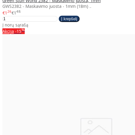
Green Stuff World 2382 - Maskavimo juosta, 1mm
GWS2382 - Maskavimo juosta - 1mm (18m) ..
26
48
€1
€1
Į norų sąrašą
%
Akcija
-15