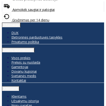
Apmokėk saugiai ir patogiai
Grąžinimas per 14 dienų
informacija
DUK
Eletroninės parduotuvės taisyklės
Privatumo politika
Klientų aptarnavimas
Visos prekės
Prekės su nuolaida
Gamintojai
Dovanų kuponai
Svetainės medis
Kontaktai
Klientams
Klientams
Užsakymų istorija
Norų sąrašas