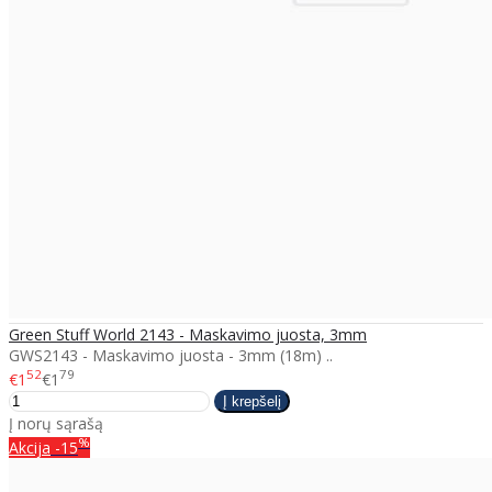
Green Stuff World 2143 - Maskavimo juosta, 3mm
GWS2143 - Maskavimo juosta - 3mm (18m) ..
52
79
€1
€1
Į norų sąrašą
%
Akcija
-15