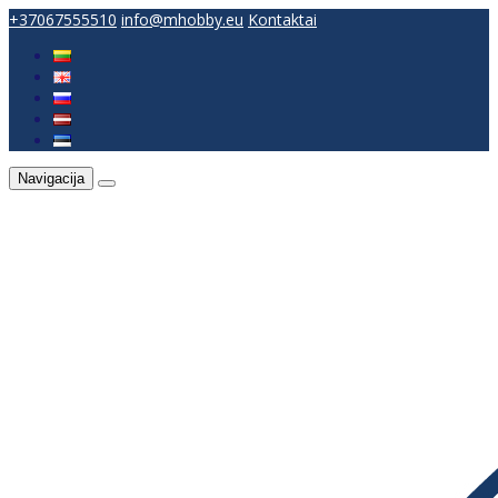
+37067555510
info@mhobby.eu
Kontaktai
Navigacija