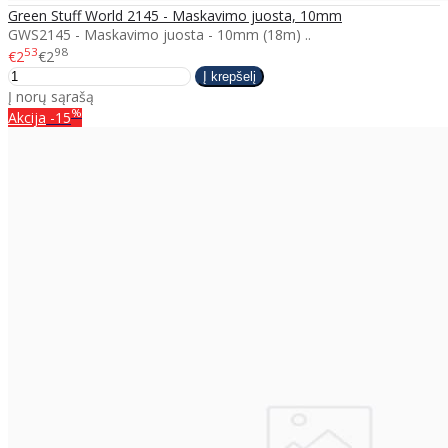
Green Stuff World 2145 - Maskavimo juosta, 10mm
GWS2145 - Maskavimo juosta - 10mm (18m) ..
53
98
€2
€2
Į norų sąrašą
%
Akcija
-15