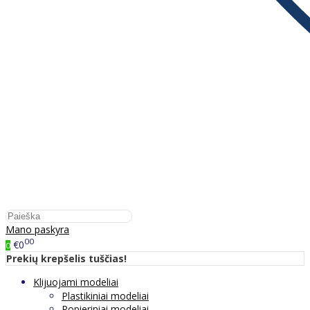
Mano paskyra
00
€0
0
Prekių krepšelis tuščias!
Klijuojami modeliai
Plastikiniai modeliai
Popieriniai modeliai