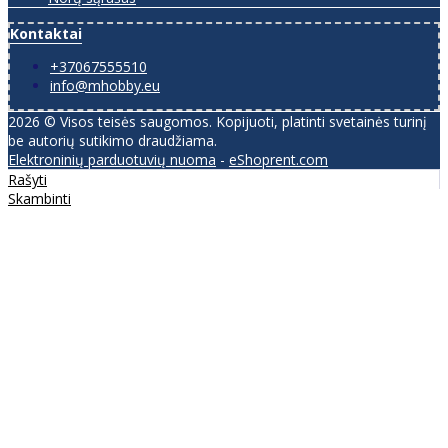
Kontaktai
+37067555510
info@mhobby.eu
2026 © Visos teisės saugomos. Kopijuoti, platinti svetainės turinį
be autorių sutikimo draudžiama.
Elektroninių parduotuvių nuoma
-
eShoprent.com
Rašyti
Skambinti