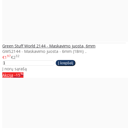
Green Stuff World 2144 - Maskavimo juosta, 6mm
GWS2144 - Maskavimo juosta - 6mm (18m) ..
97
32
€1
€2
Į norų sąrašą
%
Akcija
-15