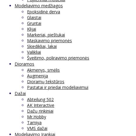
Modeliavimo medžiagos
Epoksidinė derva
Glaistai
Gruntai
Klijai
Markeriai, pieštukai
Maskavimo priemonės
Skiedikliai, lakai
Valikliai
Šveitimo, poliravimo priemonės
Dioramos
Akmenys, smėlis
Augmenija
Dioramų tekstūros
Pastatai ir priedai modeliavimui
Dažai
Abteilung 502
AK Interactive
Dažų rinkiniai
Mr.Hobby
Tamiya
VMS dažai
Modeliavimo Įrankiai