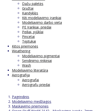
Dažų paletės
Grąžtai
Kandyklės
Kiti modeliavimo įrankiai
Modeliavimo darbo vieta
PE Įrankiai, priedai
Peiliai, pjūklai
Pincetai
Teptukai
Kitos priemonės
Weathering
Modeliavimo pigmentai
Sendinimo rinkiniai
Wash
Modeliavimo literatūra
Aerografija
Aerografai
Aerografų priedai
Pagrindinis
Modeliavimo medžiagos
Maskavimo priemonės
Green Stuff World 2142 - Maskavimo juosta, 2mm