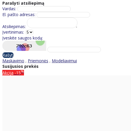
Parašyti atsiliepimą
Vardas:
El. pašto adresas:
Atsiliepimas:
Įvertinimas:
Įveskite saugos kodą:
Rašyti
Maskavimo
,
Priemonės
,
Modeliavimui
Susijusios prekės
%
Akcija
-15