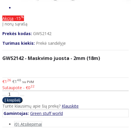
%
Akcija
-15
Į norų sąrašą
Prekės kodas:
GWS2142
Turimas kiekis:
Prekė sandėlyje
GWS2142 - Maskvimo juosta - 2mm (18m)
26
48
€1
€1
su PVM
22
Sutaupote - €0
Turite klausimų apie šią prekę?
Klauskite
Gamintojas:
Green stuff world
(0) Atsiliepimai