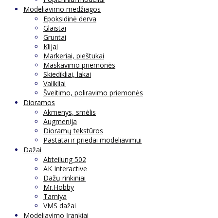
Modeliavimo medžiagos
Epoksidinė derva
Glaistai
Gruntai
Klijai
Markeriai, pieštukai
Maskavimo priemonės
Skiedikliai, lakai
Valikliai
Šveitimo, poliravimo priemonės
Dioramos
Akmenys, smėlis
Augmenija
Dioramų tekstūros
Pastatai ir priedai modeliavimui
Dažai
Abteilung 502
AK Interactive
Dažų rinkiniai
Mr.Hobby
Tamiya
VMS dažai
Modeliavimo Įrankiai