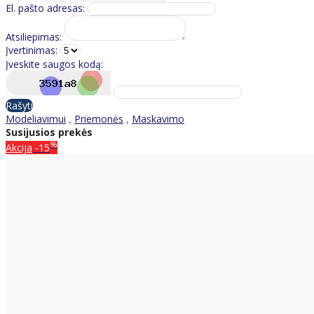
El. pašto adresas:
Atsiliepimas:
Įvertinimas:
Įveskite saugos kodą:
Rašyti
Modeliavimui
,
Priemonės
,
Maskavimo
Susijusios prekės
%
Akcija
-15