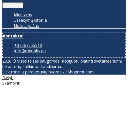
Klientams
Klientams
Užsakymų istorija
Norų sąrašas
Kontaktai
+37067555510
info@mhobby.eu
2026 © Visos teisės saugomos. Kopijuoti, platinti svetainės turinį
be autorių sutikimo draudžiama.
Elektroninių parduotuvių nuoma
-
eShoprent.com
Rašyti
Skambinti