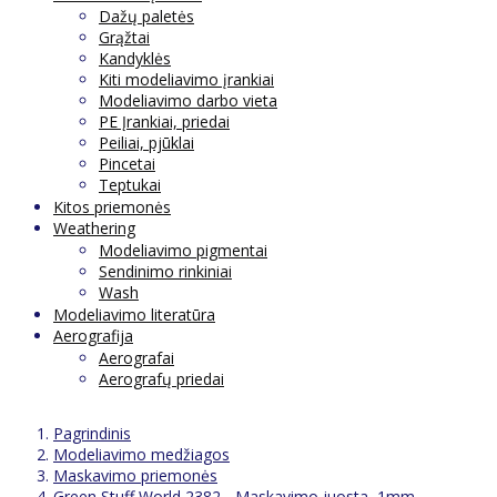
Dažų paletės
Grąžtai
Kandyklės
Kiti modeliavimo įrankiai
Modeliavimo darbo vieta
PE Įrankiai, priedai
Peiliai, pjūklai
Pincetai
Teptukai
Kitos priemonės
Weathering
Modeliavimo pigmentai
Sendinimo rinkiniai
Wash
Modeliavimo literatūra
Aerografija
Aerografai
Aerografų priedai
Pagrindinis
Modeliavimo medžiagos
Maskavimo priemonės
Green Stuff World 2382 - Maskavimo juosta, 1mm