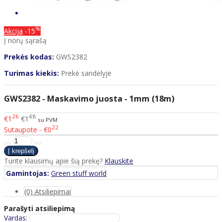
%
Akcija
-15
Į norų sąrašą
Prekės kodas:
GWS2382
Turimas kiekis:
Prekė sandėlyje
GWS2382 - Maskavimo juosta - 1mm (18m)
26
48
€1
€1
su PVM
22
Sutaupote - €0
Turite klausimų apie šią prekę?
Klauskite
Gamintojas:
Green stuff world
(0) Atsiliepimai
Parašyti atsiliepimą
Vardas: