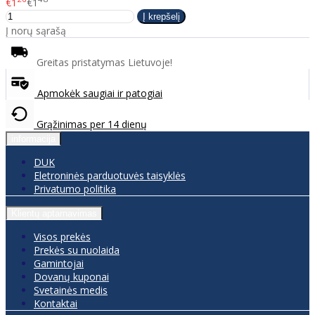
€1
€1
Į norų sąrašą
Greitas pristatymas Lietuvoje!
Apmokėk saugiai ir patogiai
Grąžinimas per 14 dienų
informacija
DUK
Eletroninės parduotuvės taisyklės
Privatumo politika
Klientų aptarnavimas
Visos prekės
Prekės su nuolaida
Gamintojai
Dovanų kuponai
Svetainės medis
Kontaktai