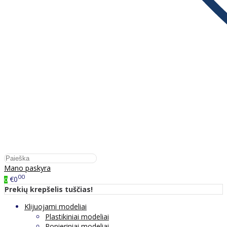
Mano paskyra
00
€0
0
Prekių krepšelis tuščias!
Klijuojami modeliai
Plastikiniai modeliai
Popieriniai modeliai