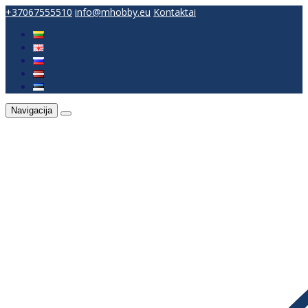
+37067555510
info@mhobby.eu
Kontaktai
Navigacija