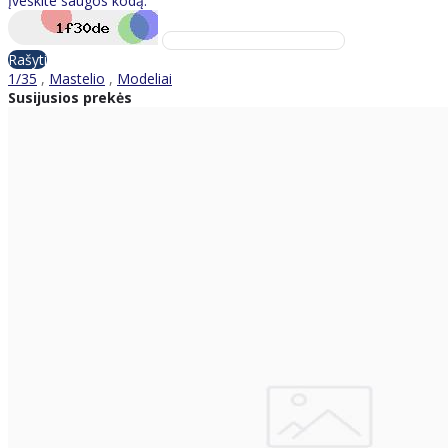
Įveskite saugos kodą:
Rašyti
1/35
,
Mastelio
,
Modeliai
Susijusios prekės