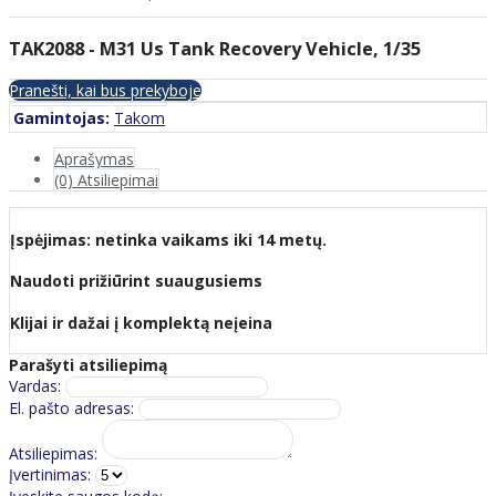
TAK2088 - M31 Us Tank Recovery Vehicle, 1/35
Pranešti, kai bus prekyboje
Gamintojas:
Takom
Aprašymas
(0) Atsiliepimai
Įspėjimas: netinka vaikams iki 14 metų.
Naudoti prižiūrint suaugusiems
Klijai ir dažai į komplektą neįeina
Parašyti atsiliepimą
Vardas:
El. pašto adresas:
Atsiliepimas:
Įvertinimas: