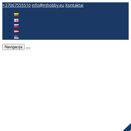
+37067555510
info@mhobby.eu
Kontaktai
Navigacija