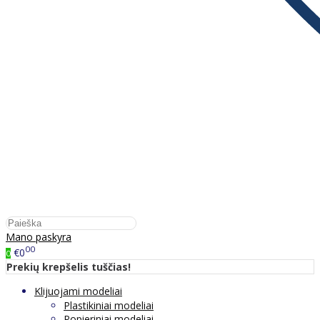
Mano paskyra
00
€0
0
Prekių krepšelis tuščias!
Klijuojami modeliai
Plastikiniai modeliai
Popieriniai modeliai