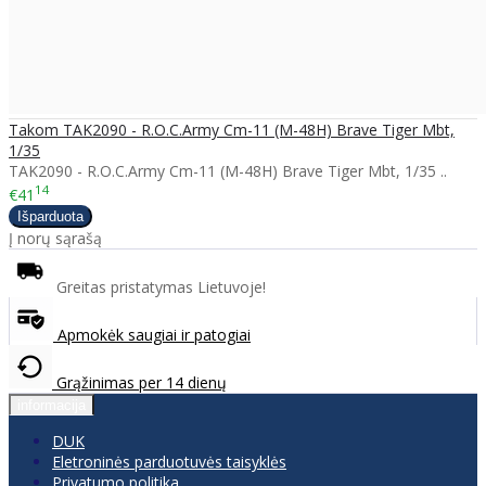
Takom TAK2090 - R.O.C.Army Cm-11 (M-48H) Brave Tiger Mbt,
1/35
TAK2090 - R.O.C.Army Cm-11 (M-48H) Brave Tiger Mbt, 1/35 ..
14
€41
Į norų sąrašą
Greitas pristatymas Lietuvoje!
Apmokėk saugiai ir patogiai
Grąžinimas per 14 dienų
informacija
DUK
Eletroninės parduotuvės taisyklės
Privatumo politika