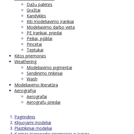
Dažų paletės
Grąžtai
Kandyklės
Kiti modeliavimo įrankiai
Modeliavimo darbo vieta
PE Įrankiai, priedai
Peiliai, pjūklai
Pincetai
Teptukai
Kitos priemonės
Weathering
Modeliavimo pigmentai
Sendinimo rinkiniai
Wash
Modeliavimo literatūra
Aerografija
Aerografai
Aerografų priedai
Pagrindinis
Klijuojami modeliai
Plastikiniai modeliai
Karinės transporto priemonės ir įranga