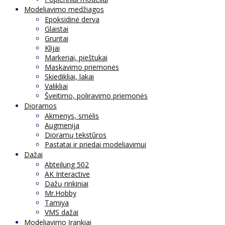
Modeliavimo medžiagos
Epoksidinė derva
Glaistai
Gruntai
Klijai
Markeriai, pieštukai
Maskavimo priemonės
Skiedikliai, lakai
Valikliai
Šveitimo, poliravimo priemonės
Dioramos
Akmenys, smėlis
Augmenija
Dioramų tekstūros
Pastatai ir priedai modeliavimui
Dažai
Abteilung 502
AK Interactive
Dažų rinkiniai
Mr.Hobby
Tamiya
VMS dažai
Modeliavimo Įrankiai