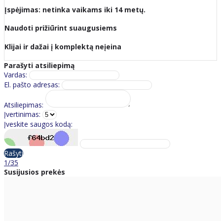
Įspėjimas: netinka vaikams iki 14 metų.
Naudoti prižiūrint suaugusiems
Klijai ir dažai į komplektą neįeina
Parašyti atsiliepimą
Vardas:
El. pašto adresas:
Atsiliepimas:
Įvertinimas:
Įveskite saugos kodą:
Rašyti
1/35
Susijusios prekės