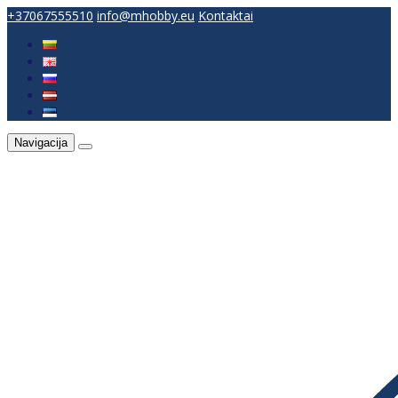
+37067555510
info@mhobby.eu
Kontaktai
Navigacija