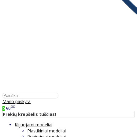
Mano paskyra
00
€0
0
Prekių krepšelis tuščias!
Klijuojami modeliai
Plastikiniai modeliai
Popieriniai modeliai