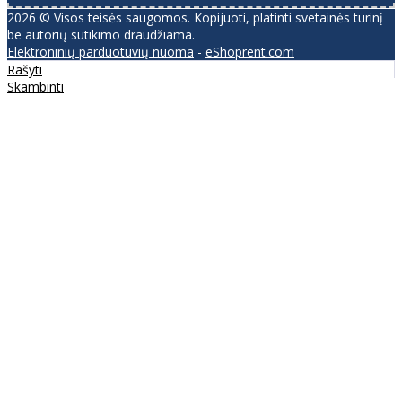
2026 © Visos teisės saugomos. Kopijuoti, platinti svetainės turinį
be autorių sutikimo draudžiama.
Elektroninių parduotuvių nuoma
-
eShoprent.com
Rašyti
Skambinti