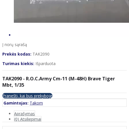
Į norų sąrašą
Prekės kodas:
TAK2090
Turimas kiekis:
Išparduota
TAK2090 - R.O.C.Army Cm-11 (M-48H) Brave Tiger
Mbt, 1/35
Pranešti, kai bus prekyboje
Gamintojas:
Takom
Aprašymas
(0) Atsiliepimai