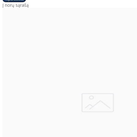
Į norų sąrašą