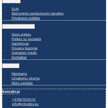
informacija
DUK
Eletroninės parduotuvės taisyklės
Privatumo politika
Klientų aptarnavimas
Visos prekės
Prekės su nuolaida
Gamintojai
Dovanų kuponai
Svetainės medis
Kontaktai
Klientams
Klientams
Užsakymų istorija
Norų sąrašas
Kontaktai
+37067555510
info@mhobby.eu