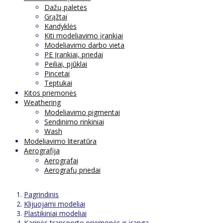
Dažų paletės
Grąžtai
Kandyklės
Kiti modeliavimo įrankiai
Modeliavimo darbo vieta
PE Įrankiai, priedai
Peiliai, pjūklai
Pincetai
Teptukai
Kitos priemonės
Weathering
Modeliavimo pigmentai
Sendinimo rinkiniai
Wash
Modeliavimo literatūra
Aerografija
Aerografai
Aerografų priedai
Pagrindinis
Klijuojami modeliai
Plastikiniai modeliai
Karinės transporto priemonės ir įranga