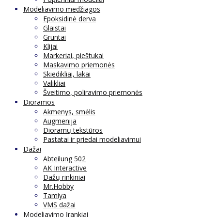
Modeliavimo medžiagos
Epoksidinė derva
Glaistai
Gruntai
Klijai
Markeriai, pieštukai
Maskavimo priemonės
Skiedikliai, lakai
Valikliai
Šveitimo, poliravimo priemonės
Dioramos
Akmenys, smėlis
Augmenija
Dioramų tekstūros
Pastatai ir priedai modeliavimui
Dažai
Abteilung 502
AK Interactive
Dažų rinkiniai
Mr.Hobby
Tamiya
VMS dažai
Modeliavimo Įrankiai