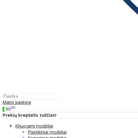
Mano paskyra
00
€0
0
Prekių krepšelis tuščias!
Klijuojami modeliai
Plastikiniai modeliai
Popieriniai modeliai