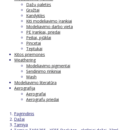
Dažų paletės
Grąžtai
Kandyklės
Kiti modeliavimo įrankiai
Modeliavimo darbo vieta
PE Įrankiai, priedai
Peiliai, pjūklai
Pincetai
Teptukai
Kitos priemonės
Weathering
Modeliavimo pigmentai
Sendinimo rinkiniai
Wash
Modeliavimo literatūra
Aerografija
Aerografai
Aerografų priedai
Pagrindinis
Dažai
Tamiya