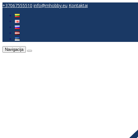
+37067555510
info@mhobby.eu
Kontaktai
Navigacija