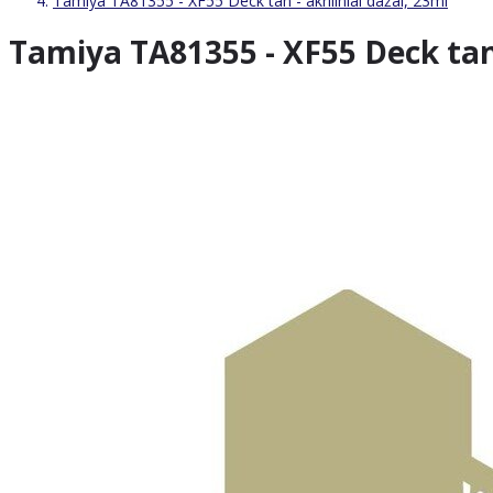
Tamiya TA81355 - XF55 Deck tan - akriliniai dažai, 23ml
Tamiya TA81355 - XF55 Deck tan -