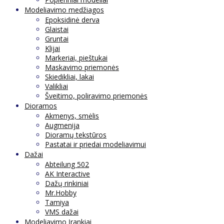
Modeliavimo medžiagos
Epoksidinė derva
Glaistai
Gruntai
Klijai
Markeriai, pieštukai
Maskavimo priemonės
Skiedikliai, lakai
Valikliai
Šveitimo, poliravimo priemonės
Dioramos
Akmenys, smėlis
Augmenija
Dioramų tekstūros
Pastatai ir priedai modeliavimui
Dažai
Abteilung 502
AK Interactive
Dažų rinkiniai
Mr.Hobby
Tamiya
VMS dažai
Modeliavimo Įrankiai