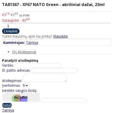
TA81367 - XF67 NATO Green - akriliniai dažai, 23ml
19
99
€3
€3
su PVM
80
Sutaupote - €0
Turite klausimų apie šią prekę?
Klauskite
Gamintojas:
Tamiya
(0) Atsiliepimai
Parašyti atsiliepimą
Vardas:
El. pašto adresas:
Atsiliepimas:
Įvertinimas:
Įveskite saugos kodą:
Rašyti
Tamiya