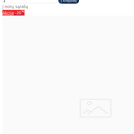
Į norų sąrašą
%
Akcija
-20