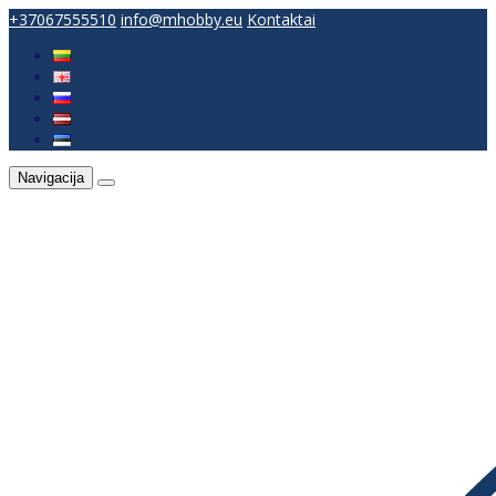
+37067555510
info@mhobby.eu
Kontaktai
Navigacija