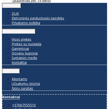
Grąžinimas per 14 dienų
informacija
DUK
Eletroninės parduotuvės taisyklės
Privatumo politika
Klientų aptarnavimas
Visos prekės
Prekės su nuolaida
Gamintojai
Dovanų kuponai
Svetainės medis
Kontaktai
Klientams
Klientams
Užsakymų istorija
Norų sąrašas
Kontaktai
+37067555510