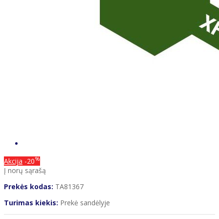
%
Akcija
-20
Į norų sąrašą
Prekės kodas:
TA81367
Turimas kiekis:
Prekė sandėlyje