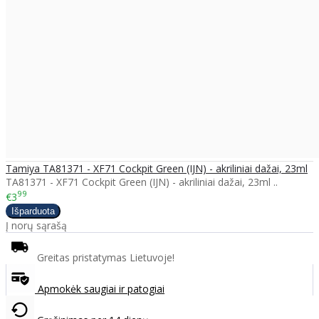
Tamiya TA81371 - XF71 Cockpit Green (IJN) - akriliniai dažai, 23ml
TA81371 - XF71 Cockpit Green (IJN) - akriliniai dažai, 23ml ..
99
€3
Į norų sąrašą
Greitas pristatymas Lietuvoje!
Apmokėk saugiai ir patogiai