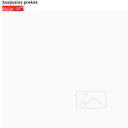
Susijusios prekės
%
Akcija
-20