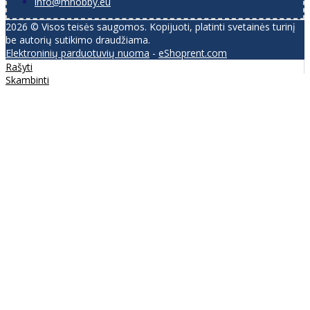
info@mhobby.eu
2026 © Visos teisės saugomos. Kopijuoti, platinti svetainės turinį
be autorių sutikimo draudžiama.
Elektroninių parduotuvių nuoma
-
eShoprent.com
Rašyti
Skambinti