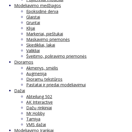
Modeliavimo medžiagos
Epoksidinė derva
Glaistai
Gruntai
Klijai
Markeriai, pieštukai
Maskavimo priemonės
Skiedikliai, lakai
Valikliai
Šveitimo, poliravimo priemonės
Dioramos
Akmenys, smėlis
Augmenija
Dioramų tekstūros
Pastatai ir priedai modeliavimui
Dažai
Abteilung 502
AK Interactive
Dažų rinkiniai
Mr.Hobby
Tamiya
VMS dažai
Modeliavimo Įrankiai