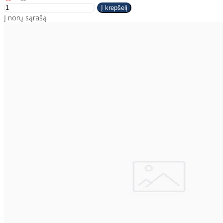
Į norų sąrašą