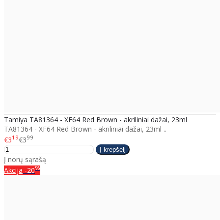
Tamiya TA81364 - XF64 Red Brown - akriliniai dažai, 23ml
TA81364 - XF64 Red Brown - akriliniai dažai, 23ml ..
19
99
€3
€3
Į norų sąrašą
%
Akcija
-20