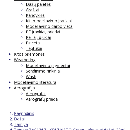
Dažų paletės
Grąžtai
Kandyklės
Kiti modeliavimo įrankiai
Modeliavimo darbo vieta
PE Įrankiai, priedai
Peiliai, pjūklai
Pincetai
Teptukai
Kitos priemonės
Weathering
Modeliavimo pigmentai
Sendinimo rinkiniai
Wash
Modeliavimo literatūra
Aerografija
Aerografai
Aerografų priedai
Pagrindinis
Dažai
Tamiya
Tamiya TA81367 - XF67 NATO Green - akriliniai dažai, 23ml