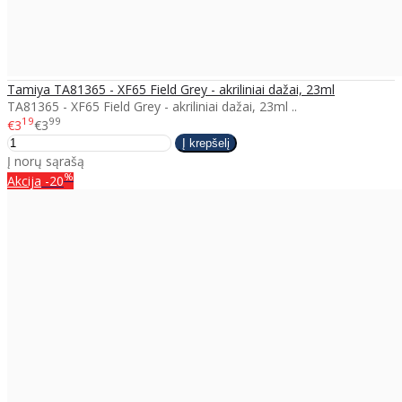
Tamiya TA81365 - XF65 Field Grey - akriliniai dažai, 23ml
TA81365 - XF65 Field Grey - akriliniai dažai, 23ml ..
19
99
€3
€3
Į norų sąrašą
%
Akcija
-20