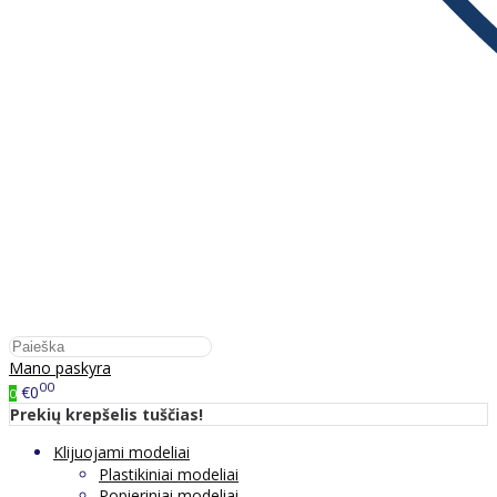
Mano paskyra
00
€0
0
Prekių krepšelis tuščias!
Klijuojami modeliai
Plastikiniai modeliai
Popieriniai modeliai