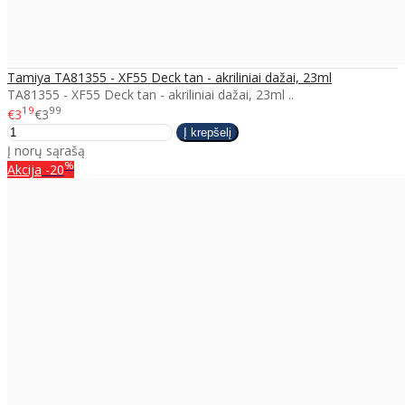
Tamiya TA81355 - XF55 Deck tan - akriliniai dažai, 23ml
TA81355 - XF55 Deck tan - akriliniai dažai, 23ml ..
19
99
€3
€3
Į norų sąrašą
%
Akcija
-20