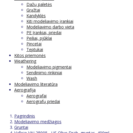
Dažų paletės
Grąžtai
Kandyklės
Kiti modeliavimo įrankiai
Modeliavimo darbo vieta
PE Įrankiai, priedai
Peiliai, pjūklai
Pincetai
Teptukai
Kitos priemonės
Weathering
Modeliavimo pigmentai
Sendinimo rinkiniai
Wash
Modeliavimo literatūra
Aerografija
Aerografai
Aerografų priedai
Pagrindinis
Modeliavimo medžiagos
Gruntai
Vallejo VAL28005 - US Olive Drab, gruntas, 400ml