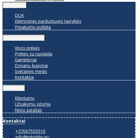
informacija
DUK
Eletroninės parduotuvės taisyklės
Privatumo politika
Klientų aptarnavimas
Visos prekės
Prekės su nuolaida
Gamintojai
Dovanų kuponai
Svetainės medis
Kontaktai
Klientams
Klientams
Užsakymų istorija
Norų sąrašas
Kontaktai
+37067555510
info@mhobby.eu