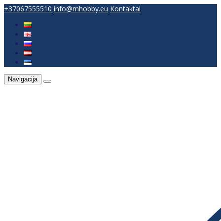
+37067555510
info@mhobby.eu
Kontaktai
Navigacija