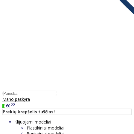
Mano paskyra
00
€0
0
Prekių krepšelis tuščias!
Klijuojami modeliai
Plastikiniai modeliai
Popieriniai modeliai