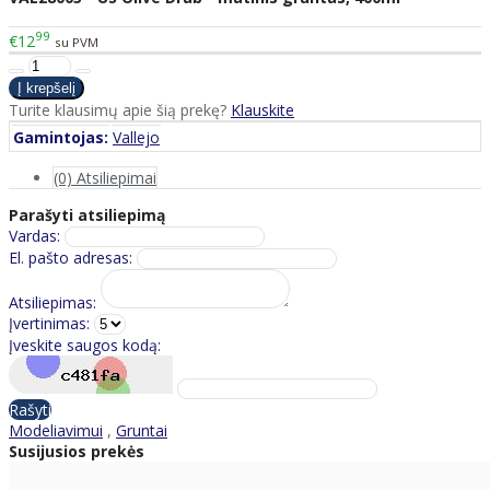
99
€12
su PVM
Turite klausimų apie šią prekę?
Klauskite
Gamintojas:
Vallejo
(0) Atsiliepimai
Parašyti atsiliepimą
Vardas:
El. pašto adresas:
Atsiliepimas:
Įvertinimas:
Įveskite saugos kodą:
Rašyti
Modeliavimui
,
Gruntai
Susijusios prekės