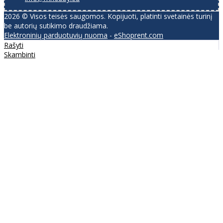
2026 © Visos teisės saugomos. Kopijuoti, platinti svetainės turinį
be autorių sutikimo draudžiama.
Elektroninių parduotuvių nuoma
-
eShoprent.com
Rašyti
Skambinti