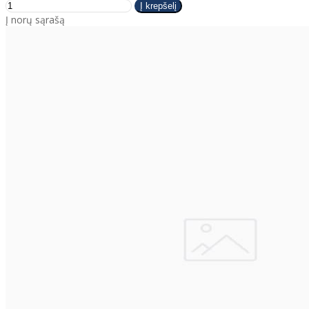
Į norų sąrašą