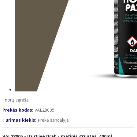
Į norų sąrašą
Prekės kodas:
VAL28005
Turimas kiekis:
Prekė sandėlyje
VAL28005 - US Olive Drab - matinis gruntas, 400ml