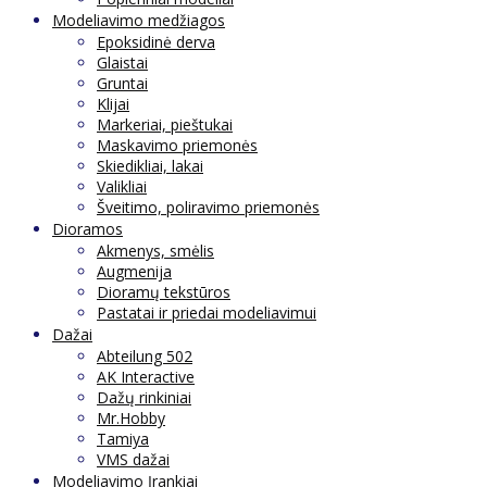
Modeliavimo medžiagos
Epoksidinė derva
Glaistai
Gruntai
Klijai
Markeriai, pieštukai
Maskavimo priemonės
Skiedikliai, lakai
Valikliai
Šveitimo, poliravimo priemonės
Dioramos
Akmenys, smėlis
Augmenija
Dioramų tekstūros
Pastatai ir priedai modeliavimui
Dažai
Abteilung 502
AK Interactive
Dažų rinkiniai
Mr.Hobby
Tamiya
VMS dažai
Modeliavimo Įrankiai