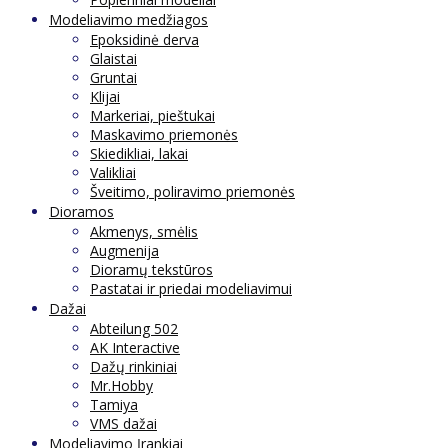
Modeliavimo medžiagos
Epoksidinė derva
Glaistai
Gruntai
Klijai
Markeriai, pieštukai
Maskavimo priemonės
Skiedikliai, lakai
Valikliai
Šveitimo, poliravimo priemonės
Dioramos
Akmenys, smėlis
Augmenija
Dioramų tekstūros
Pastatai ir priedai modeliavimui
Dažai
Abteilung 502
AK Interactive
Dažų rinkiniai
Mr.Hobby
Tamiya
VMS dažai
Modeliavimo Įrankiai