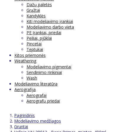
Dažų paletės
Grąžtai
Kandyklės
Kiti modeliavimo įrankiai
Modeliavimo darbo vieta
PE Įrankiai, priedai
Peiliai, pjūklai
Pincetai
Teptukai
Kitos priemonės
Weathering
Modeliavimo pigmentai
Sendinimo rinkiniai
Wash
Modeliavimo literatūra
Aerografija
Aerografai
Aerografų priedai
Pagrindinis
Modeliavimo medžiagos
Gruntai