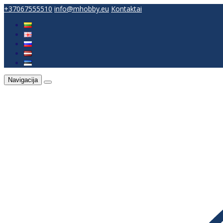
+37067555510
info@mhobby.eu
Kontaktai
Navigacija