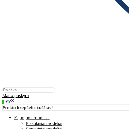
Mano paskyra
00
€0
0
Prekių krepšelis tuščias!
Klijuojami modeliai
Plastikiniai modeliai
Popieriniai modeliai